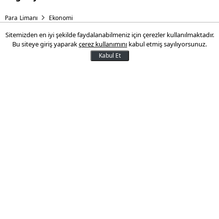
mimari bağ
Para Limanı
Ekonomi
Sitemizden en iyi şekilde faydalanabilmeniz için çerezler kullanılmaktadır.
Erdoğan deprem konutlarının
Bu siteye giriş yaparak
çerez kullanımını
kabul etmiş sayılıyorsunuz.
fiyatını açıkladı: Peşin
Kabul Et
ödeyene büyük indirim var
Cumhurbaşkanı Recep Tayyip Erdoğan,
depremzedeler için faizsiz konut
kampanyasının ayrıntılarını açıkladı. Afet
konutlarında ödemeler 2 yıl sonra
başlayacak. Faizsiz, 18 yıl boyunca sabit
fiyatla olacak.
11 Şubat 2026 23:19