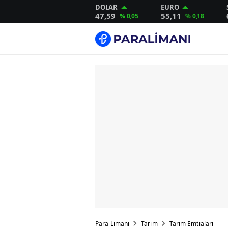
DOLAR
EURO
47,59
55,11
% 0,05
% 0,18
Para Limanı
Tarım
Tarım Emtiaları