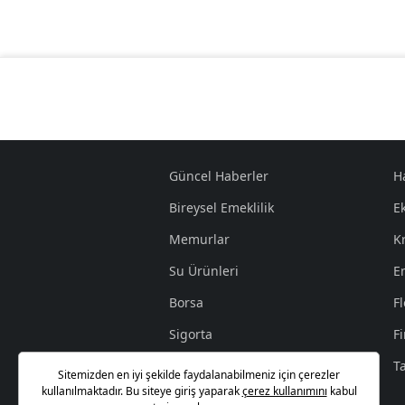
Güncel Haberler
H
Bireysel Emeklilik
E
Memurlar
K
Su Ürünleri
E
Borsa
Fl
Sigorta
F
İşçi
T
Sitemizden en iyi şekilde faydalanabilmeniz için çerezler
kullanılmaktadır. Bu siteye giriş yaparak
çerez kullanımını
kabul