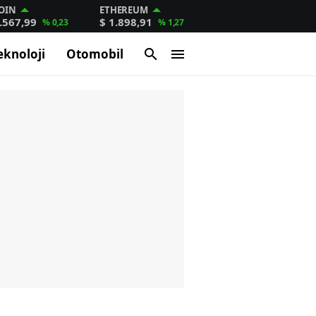
OIN
ETHEREUM
.567,99
$ 1.898,91
% 0,23
% 1,27
eknoloji
Otomobil