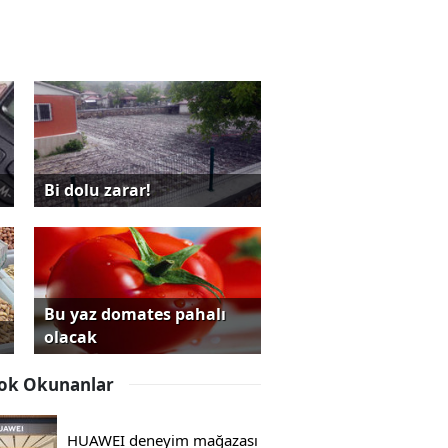
Bi dolu zarar!
Bu yaz domates pahalı
olacak
ok Okunanlar
HUAWEI deneyim mağazası