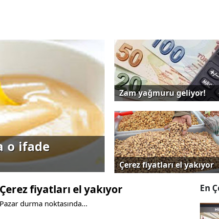
Zam yağmuru geliyor!
 o ifade
Çerez fiyatları el yakıyor
Çerez fiyatları el yakıyor
En Ç
Pazar durma noktasında...