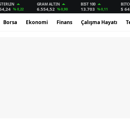
STERLIN
GRAM ALTIN
BIST 100
BITC
64,24
6.554,52
13.703
$ 64
% 0,22
% 0,90
% 0,11
Borsa
Ekonomi
Finans
Çalışma Hayatı
T