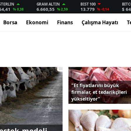
STERLIN
GRAM ALTIN
BIST 100
BITC
64,41
6.660,55
13.779
$ 64
% 0,38
% 2,59
% -0,14
Borsa
Ekonomi
Finans
Çalışma Hayatı
T
"Et fiyatlarını büyük
firmalar, et tedarikçileri
yükseltiyor"
destek modeli