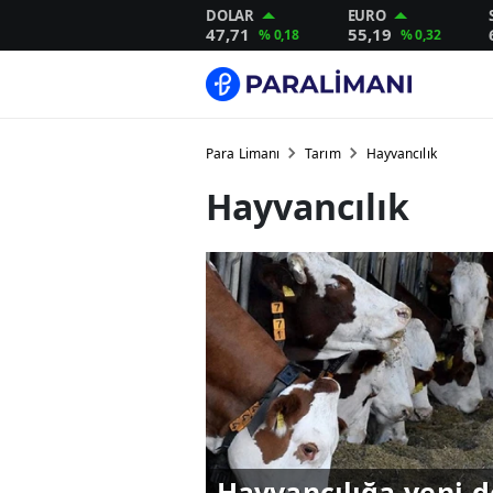
DOLAR
EURO
47,71
55,19
% 0,18
% 0,32
Para Limanı
Tarım
Hayvancılık
Hayvancılık
Hayvancılığa yeni 