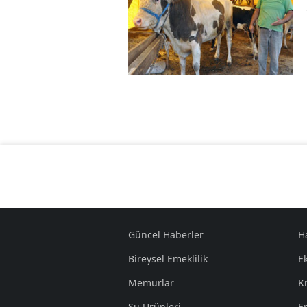
Güncel Haberler
H
Bireysel Emeklilik
E
Memurlar
K
Su Ürünleri
E