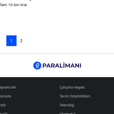
Tam 10 bin lira!
1
2
ayvancılık
Çalışma Hayatı
konomi
Tarım İstatistikleri
redi
Teknoloji
mekli
Otomobil