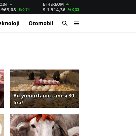
OIN
ETHEREUM
.963,08
$ 1.914,36
% 0,74
% 0,33
eknoloji
Otomobil
Bu yumurtanın tanesi 30
lira!