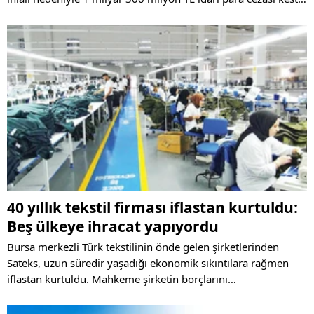
Şirketin, satış noktalarında rakip firmaların ürünlerini
engellemeye yönelik uygulamalar yaptığı tespit edildi.
40 yıllık tekstil firması iflastan kurtuldu:
Beş ülkeye ihracat yapıyordu
Bursa merkezli Türk tekstilinin önde gelen şirketlerinden
Sateks, uzun süredir yaşadığı ekonomik sıkıntılara rağmen
iflastan kurtuldu. Mahkeme şirketin borçlarını
ödeyebileceğine ve iflas kararına gerek olmadığına karar
verdi.