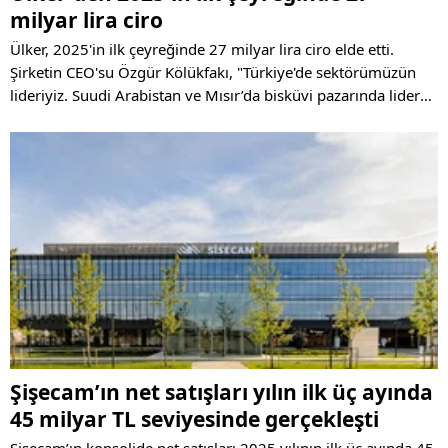
milyar lira ciro
Ülker, 2025'in ilk çeyreğinde 27 milyar lira ciro elde etti.
Şirketin CEO'su Özgür Kölükfakı, "Türkiye'de sektörümüzün
lideriyiz. Suudi Arabistan ve Mısır’da bisküvi pazarında lider
konumdayız. Ülkemize ve paydaşlarımıza katkı sağlamaya
devam edeceğiz" ifadelerini kullandı
Şişecam’ın net satışları yılın ilk üç ayında
45 milyar TL seviyesinde gerçekleşti