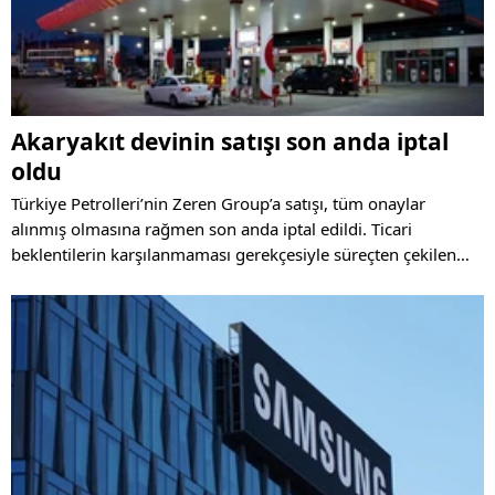
Akaryakıt devinin satışı son anda iptal
oldu
Türkiye Petrolleri’nin Zeren Group’a satışı, tüm onaylar
alınmış olmasına rağmen son anda iptal edildi. Ticari
beklentilerin karşılanmaması gerekçesiyle süreçten çekilen
Zeren Group, enerji sektöründeki yatırımlarını sürdüreceğini
açıkladı. Satışın iptali akaryakıt sektöründe büyük yankı
uyandırdı.