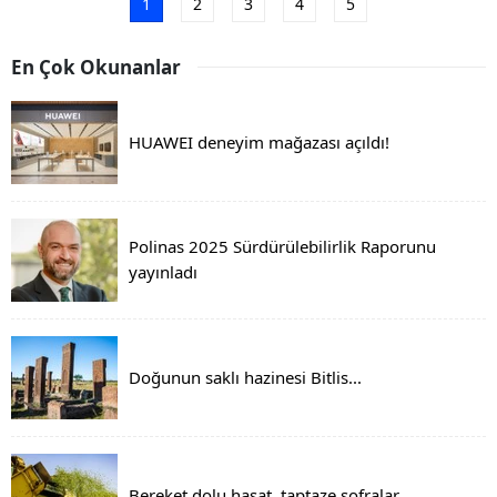
1
2
3
4
5
En Çok Okunanlar
HUAWEI deneyim mağazası açıldı!
Polinas 2025 Sürdürülebilirlik Raporunu
yayınladı
Doğunun saklı hazinesi Bitlis...
Bereket dolu hasat, taptaze sofralar