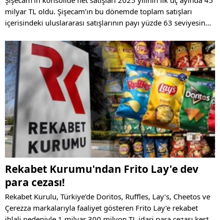
Şişecam’ın konsolide net satışları 2025 yılının ilk üç ayında 45
milyar TL oldu. Şişecam’ın bu dönemde toplam satışları
içerisindeki uluslararası satışlarının payı yüzde 63 seviyesinde
gerçekleşirken, toplam yatırımları 7,7 milyar TL, ihracatı ise
230 milyon dolar oldu
Rekabet Kurumu'ndan Frito Lay'e dev
para cezası!
Rekabet Kurulu, Türkiye’de Doritos, Ruffles, Lay’s, Cheetos ve
Çerezza markalarıyla faaliyet gösteren Frito Lay’e rekabet
ihlali nedeniyle 1 milyar 300 milyon TL idari para cezası kesti.