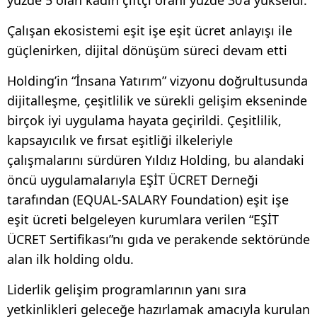
yüzde 5 olan kadın çiftçi oranı yüzde 30’a yükseldi.
Çalışan ekosistemi eşit işe eşit ücret anlayışı ile
güçlenirken, dijital dönüşüm süreci devam etti
Holding’in “İnsana Yatırım” vizyonu doğrultusunda
dijitalleşme, çeşitlilik ve sürekli gelişim ekseninde
birçok iyi uygulama hayata geçirildi. Çeşitlilik,
kapsayıcılık ve fırsat eşitliği ilkeleriyle
çalışmalarını sürdüren Yıldız Holding, bu alandaki
öncü uygulamalarıyla EŞİT ÜCRET Derneği
tarafından (EQUAL-SALARY Foundation) eşit işe
eşit ücreti belgeleyen kurumlara verilen “EŞİT
ÜCRET Sertifikası”nı gıda ve perakende sektöründe
alan ilk holding oldu.
Liderlik gelişim programlarının yanı sıra
yetkinlikleri geleceğe hazırlamak amacıyla kurulan