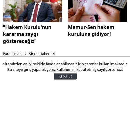
"Hakem Kurulu'nun
Memur-Sen hakem
kararına saygı
kuruluna gidiyor!
göstereceğiz"
Para Limanı
Şirket Haberleri
Sitemizden en iyi şekilde faydalanabilmeniz için çerezler kullanılmaktadır.
Adidas'ta müşteri bilgileri
Bu siteye giriş yaparak
çerez kullanımını
kabul etmiş sayılıyorsunuz.
çalındı: Şirket detayları
Kabul Et
açıkladı
Alman spor giyim devi Adidas, üçüncü
taraf bir müşteri hizmetleri sağlayıcısında
yaşanan güvenlik ihlali nedeniyle bazı
müşteri iletişim bilgilerinin çalındığını