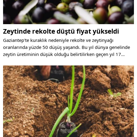
Zeytinde rekolte düştü fiyat yükseldi
Gaziantep'te kuraklık nedeniyle rekolte ve zeytinyağı
oranlarında yüzde 50 düşüş yaşandı. Bu yıl dünya genelinde
zeytin üretiminin düşük olduğu belirtilirken geçen yıl 17
litrelik tenekelerde 1600-1700 TL'ye satılan zeytinyağının bu
yıl 3 bin 500 ile 4 bin TL'den satıldığını kaydedildi.