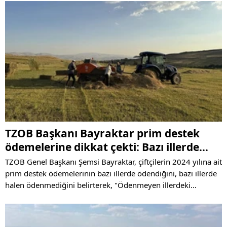
TZOB Başkanı Bayraktar prim destek
ödemelerine dikkat çekti: Bazı illerde
halen ödemeler yapılmadı
TZOB Genel Başkanı Şemsi Bayraktar, çiftçilerin 2024 yılına ait
prim destek ödemelerinin bazı illerde ödendiğini, bazı illerde
halen ödenmediğini belirterek, "Ödenmeyen illerdeki
çiftçilerimizden bu konuda Birliğimize ulaşan büyük bir talep
var. Destek ödemeleri bir an önce tamamlanmalıdır” dedi.