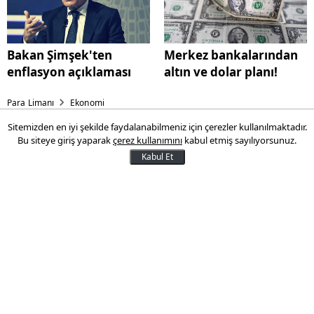
Bakan Şimşek'ten
Merkez bankalarından
enflasyon açıklaması
altın ve dolar planı!
Para Limanı
Ekonomi
Sitemizden en iyi şekilde faydalanabilmeniz için çerezler kullanılmaktadır.
Tarım ÜFE mayısta aylık bazda
Bu siteye giriş yaparak
çerez kullanımını
kabul etmiş sayılıyorsunuz.
yüzde 0,23 arttı
Kabul Et
Tarım Ürünleri Üretici Fiyat Endeksi (Tarım
ÜFE), mayısta bir önceki aya göre yüzde
0,23, geçen yılın aynı ayına kıyasla yüzde
28,96 artış gösterdi.
17 Haziran 2025 14:39