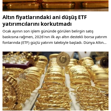
Altın fiyatlarındaki ani düşüş ETF
yatırımcılarını korkutmadı
Ocak ayının son işlem gününde görülen belirgin satış
baskısına rağmen, 2026’nın ilk ayı altın destekli borsa yatırım
fonlarında (ETF) güçlü yatırım talebiyle başladı. Dünya Altın
Konseyi’nin (WGC) aylık ETF verilerine göre, altına olan ilgi ay
boyunca yüksek seyretti