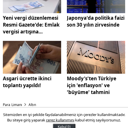
Yeni vergi düzenlemesi
Japonya'da politika faizi
Resmi Gazete'de: Emlak
son 30 yılın zirvesinde
vergisi artışına
sınırlama getirildi
Asgari ücrette ikinci
Moody's'ten Türkiye
toplantı yapıldı!
için 'enflasyon' ve
'büyüme' tahmini
Para Limanı
Altın
Sitemizden en iyi şekilde faydalanabilmeniz için çerezler kullanılmaktadır.
Dev banka 'Altın' tahminini
Bu siteye giriş yaparak
çerez kullanımını
kabul etmiş sayılıyorsunuz.
güncelledi: Çok ciddi bir
Kabul Et