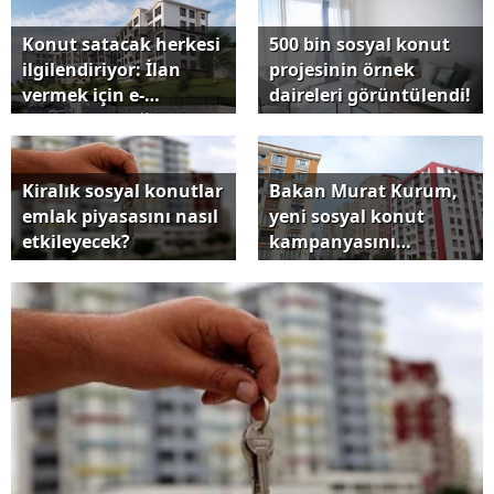
Konut satacak herkesi
500 bin sosyal konut
ilgilendiriyor: İlan
projesinin örnek
vermek için e-
daireleri görüntülendi!
Devlet'ten doğrulama
gerekecek
Kiralık sosyal konutlar
Bakan Murat Kurum,
emlak piyasasını nasıl
yeni sosyal konut
etkileyecek?
kampanyasını
duyurdu: 81 ilde
başlıyor