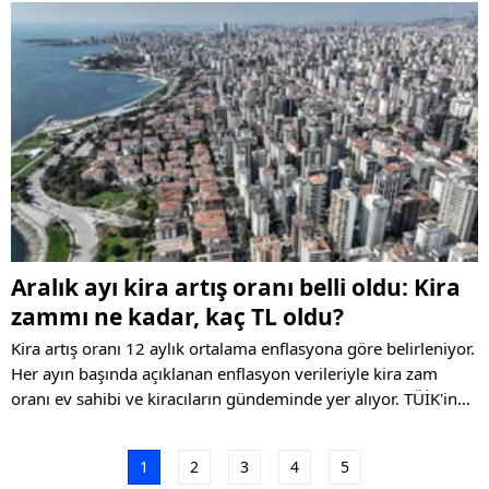
yayımlanarak yürürlüğe girdi.
Aralık ayı kira artış oranı belli oldu: Kira
zammı ne kadar, kaç TL oldu?
Kira artış oranı 12 aylık ortalama enflasyona göre belirleniyor.
Her ayın başında açıklanan enflasyon verileriyle kira zam
oranı ev sahibi ve kiracıların gündeminde yer alıyor. TÜİK'in
verisiyle birlikte "kira zam oranı aralık 2024" belli oldu.
1
2
3
4
5