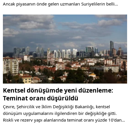
Ancak piyasanın önde gelen uzmanları Suriyelilerin belli
bölgelerde yaşadığını ve tümden bir fiyat düşüşünün
mümkün olmadığını belirttiler.
Kentsel dönüşümde yeni düzenleme:
Teminat oranı düşürüldü
Çevre, Şehircilik ve İklim Değişikliği Bakanlığı, kentsel
dönüşüm uygulamalarını ilgilendiren bir değişikliğe gitti.
Riskli ve rezerv yapı alanlarında teminat oranı yüzde 10’dan
yüzde 6’ya düşürüldü. Yeni düzenleme, Resmi Gazete’de