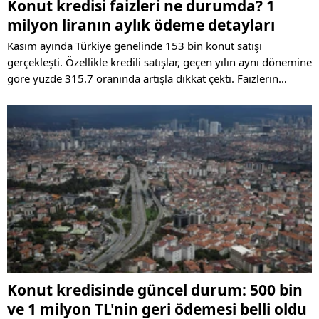
Konut kredisi faizleri ne durumda? 1
milyon liranın aylık ödeme detayları
Kasım ayında Türkiye genelinde 153 bin konut satışı
gerçekleşti. Özellikle kredili satışlar, geçen yılın aynı dönemine
göre yüzde 315.7 oranında artışla dikkat çekti. Faizlerin
gevşemesi konut piyasasını canlandırırken, uzmanlar düşük
faiz beklentisine dikkat çekiyor.
Konut kredisinde güncel durum: 500 bin
ve 1 milyon TL'nin geri ödemesi belli oldu