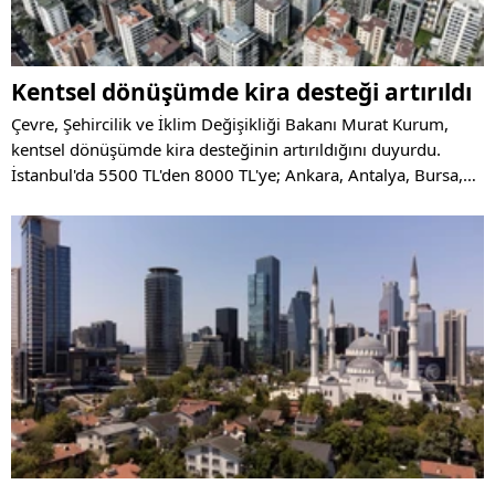
Kentsel dönüşümde kira desteği artırıldı
Çevre, Şehircilik ve İklim Değişikliği Bakanı Murat Kurum,
kentsel dönüşümde kira desteğinin artırıldığını duyurdu.
İstanbul'da 5500 TL'den 8000 TL'ye; Ankara, Antalya, Bursa,
İzmir’de 4500 TL'den 6500 TL'ye; büyükşehirlerde 3750 TL'den
5500 TL'ye; kalan illerde ise 3000 TL'den 4500 TL'ye çıkarıldı