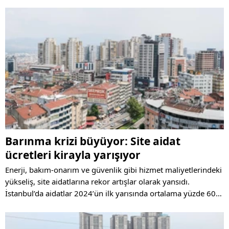
700 bin TL hibe, 700 bin TL kredi ve 100 bin TL tahliye desteği
sağlıyor. İşte kampanyayla ilgili tüm detaylar...
Barınma krizi büyüyor: Site aidat
ücretleri kirayla yarışıyor
Enerji, bakım-onarım ve güvenlik gibi hizmet maliyetlerindeki
yükseliş, site aidatlarına rekor artışlar olarak yansıdı.
İstanbul’da aidatlar 2024’ün ilk yarısında ortalama yüzde 60
artarken, lüks sitelerde bu oran yüzde 160’a ulaştı.