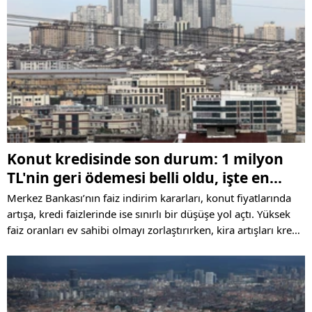
Konut kredisinde son durum: 1 milyon
TL'nin geri ödemesi belli oldu, işte en
düşük faiz oranı
Merkez Bankası’nın faiz indirim kararları, konut fiyatlarında
artışa, kredi faizlerinde ise sınırlı bir düşüşe yol açtı. Yüksek
faiz oranları ev sahibi olmayı zorlaştırırken, kira artışları kredi
kullanımını cazip hale getiriyor. Peki, konut kredisinde 1
milyon liranın geri ödemesi ne kadar oldu?