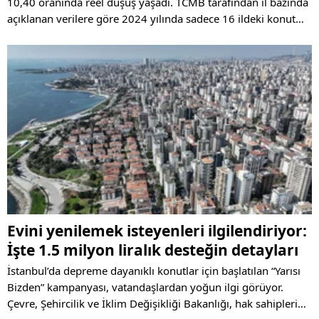
10,40 oranında reel düşüş yaşadı. TCMB tarafından il bazında
açıklanan verilere göre 2024 yılında sadece 16 ildeki konut
fiyatlarında yıllık artış, enflasyonun da üzerinde gerçekleşti.
Evini yenilemek isteyenleri ilgilendiriyor:
İşte 1.5 milyon liralık desteğin detayları
İstanbul’da depreme dayanıklı konutlar için başlatılan “Yarısı
Bizden” kampanyası, vatandaşlardan yoğun ilgi görüyor.
Çevre, Şehircilik ve İklim Değişikliği Bakanlığı, hak sahiplerine