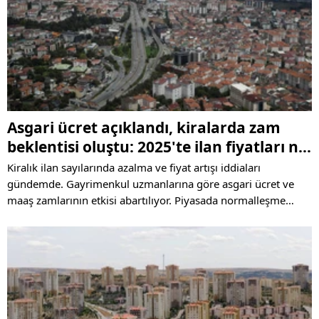
Asgari ücret açıklandı, kiralarda zam
beklentisi oluştu: 2025'te ilan fiyatları ne
kadar artacak?
Kiralık ilan sayılarında azalma ve fiyat artışı iddiaları
gündemde. Gayrimenkul uzmanlarına göre asgari ücret ve
maaş zamlarının etkisi abartılıyor. Piyasada normalleşme
sinyalleri görülürken, 1 Ocak 2025 sonrası ilan
düzenlemeleriyle daha şeffaf bir süreç bekleniyor. İşte
detaylar…