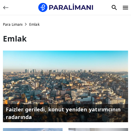
Para Limanı
Emlak
Emlak
Faizler geriledi, konut yeniden yatırımcının
radarında