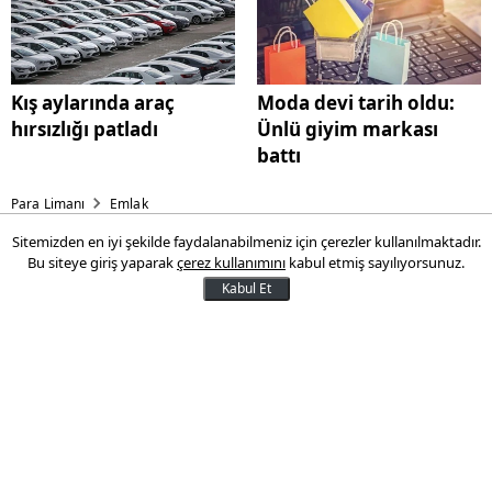
Kış aylarında araç
Moda devi tarih oldu:
hırsızlığı patladı
Ünlü giyim markası
battı
Para Limanı
Emlak
Sitemizden en iyi şekilde faydalanabilmeniz için çerezler kullanılmaktadır.
Ülkelerine dönüşleri başladı:
Bu siteye giriş yaparak
çerez kullanımını
kabul etmiş sayılıyorsunuz.
Suriyelilerin konutları
Kabul Et
boşaltmasıyla kiralarda düşüş
olur mu?
Suriyelilerin ülkelerinde dönüş sürecinin
başlamasının ardından konut fiyatlarında
düşüş başlaması beklentileri var. Ancak