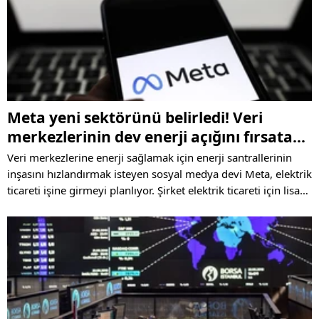
Meta yeni sektörünü belirledi! Veri
merkezlerinin dev enerji açığını fırsata
çevirecek
Veri merkezlerine enerji sağlamak için enerji santrallerinin
inşasını hızlandırmak isteyen sosyal medya devi Meta, elektrik
ticareti işine girmeyi planlıyor. Şirket elektrik ticareti için lisans
izni almaya çalışırken Meta ile birlikte Microsoft'un da benzer
bir başvuruda bulunduğu öğrenildi.