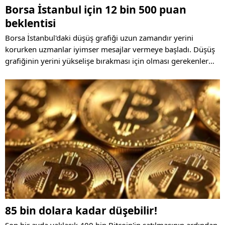
Borsa İstanbul için 12 bin 500 puan
beklentisi
Borsa İstanbul'daki düşüş grafiği uzun zamandır yerini
korurken uzmanlar iyimser mesajlar vermeye başladı. Düşüş
grafiğinin yerini yükselişe bırakması için olması gerekenler
belli oldu.
85 bin dolara kadar düşebilir!
Son bir ayda yaklaşık 400 bin Bitcoin'in satılmasının ardından