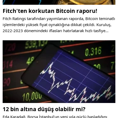
Fitch'ten korkutan Bitcoin raporu!
Fitch Ratings tarafından yayımlanan raporda, Bitcoin teminatlı
işlemlerdeki yüksek fiyat oynaklığına dikkat çekildi. Kuruluş,
2022-2023 dönemindeki iflasları hatırlatarak hızlı tasfiye
mekanizmalarının önemini vurguladı.
12 bin altına düşüş olabilir mi?
Eda Karadağ, Borsa İstanbul’un yeni yıla güçlü başladığını