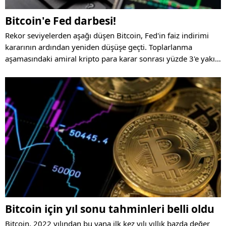
Bitcoin'e Fed darbesi!
Rekor seviyelerden aşağı düşen Bitcoin, Fed'in faiz indirimi
kararının ardından yeniden düşüşe geçti. Toplarlanma
aşamasındaki amiral kripto para karar sonrası yüzde 3'e yakın
değer kaybederek kritik 90 bin dolar seviyesinin altına indi.
Bitcoin için yıl sonu tahminleri belli oldu
Bitcoin, 2022 yılından bu yana ilk kez yılı yıllık bazda değer