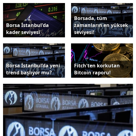
Borsada, tüm
Borsa İstanbul'da
zamanların en yüksek
kader seviyesi
seviyesi!
Borsa İstanbul’da yeni
Fitch'ten korkutan
trend başlıyor mu?
Bitcoin raporu!