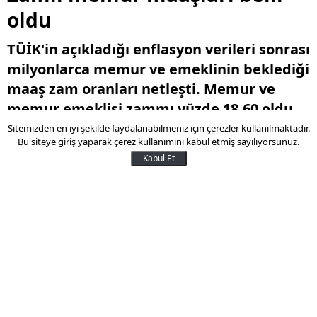
oldu
TÜİK'in açıkladığı enflasyon verileri sonrası
milyonlarca memur ve emeklinin beklediği
maaş zam oranları netleşti. Memur ve
memur emeklisi zammı yüzde 18.60 oldu.
Sitemizden en iyi şekilde faydalanabilmeniz için çerezler kullanılmaktadır.
Bu siteye giriş yaparak
çerez kullanımını
kabul etmiş sayılıyorsunuz.
05 Ocak 2026 13:38
Kabul Et