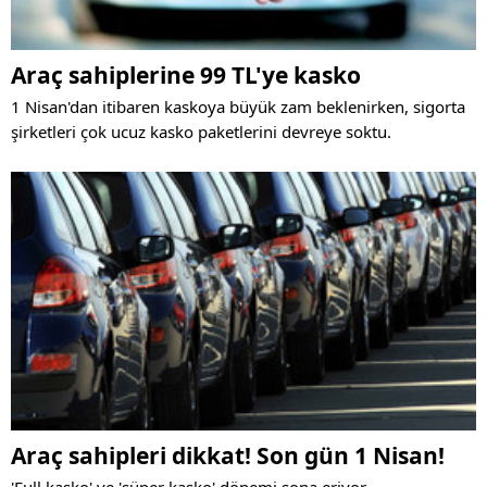
Araç sahiplerine 99 TL'ye kasko
1 Nisan'dan itibaren kaskoya büyük zam beklenirken, sigorta
şirketleri çok ucuz kasko paketlerini devreye soktu.
Araç sahipleri dikkat! Son gün 1 Nisan!
'Full kasko' ve 'süper kasko' dönemi sona eriyor