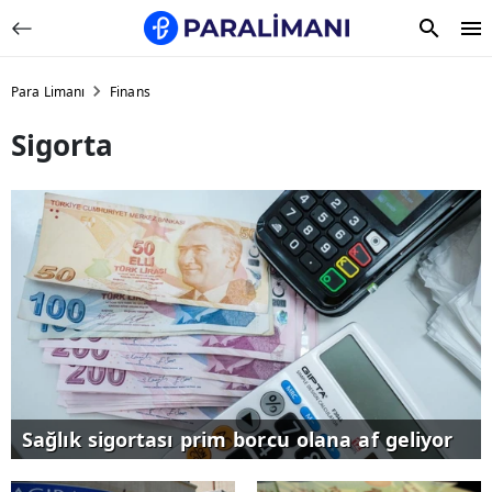
Para Limanı
Finans
Sigorta
Sağlık sigortası prim borcu olana af geliyor