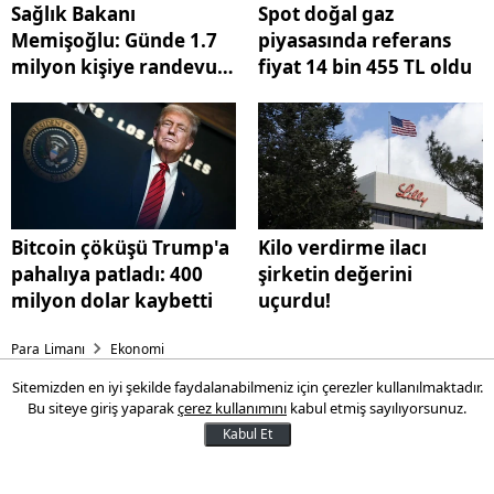
Sağlık Bakanı
Spot doğal gaz
Memişoğlu: Günde 1.7
piyasasında referans
milyon kişiye randevu
fiyat 14 bin 455 TL oldu
veriyoruz
Bitcoin çöküşü Trump'a
Kilo verdirme ilacı
pahalıya patladı: 400
şirketin değerini
milyon dolar kaybetti
uçurdu!
Para Limanı
Ekonomi
Sitemizden en iyi şekilde faydalanabilmeniz için çerezler kullanılmaktadır.
Borsa güne yükselişle başladı
Bu siteye giriş yaparak
çerez kullanımını
kabul etmiş sayılıyorsunuz.
Kabul Et
Borsa İstanbul'da BIST 100 endeksi, güne
yüzde 0,51 yükselişle 10.959,01 puandan