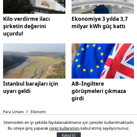
Kilo verdirme ilacı
Ekonomiye 3 yılda 3,7
şirketin değerini
milyar kWh güç kattı
uçurdu!
İstanbul barajları için
AB–İngiltere
uyarı geldi
görüşmeleri çıkmaza
girdi
Para Limanı
Ekonomi
Sitemizden en iyi şekilde faydalanabilmeniz için çerezler kullanılmaktadır.
İstihdam endeksi yıllık yüzde
Bu siteye giriş yaparak
çerez kullanımını
kabul etmiş sayılıyorsunuz.
1,2 arttı
Kabul Et