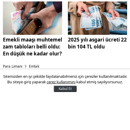
Emekli maaşı muhtemel
2025 yılı asgari ücreti 22
zam tabloları belli oldu:
bin 104 TL oldu
En düşük ne kadar olur?
Para Limanı
Emlak
Sitemizden en iyi şekilde faydalanabilmeniz için çerezler kullanılmaktadır.
Satılık konutlar için ilan
Bu siteye giriş yaparak
çerez kullanımını
kabul etmiş sayılıyorsunuz.
doğrulama zorunluluğu
Kabul Et
gelecek mi?
Emlak danışmanları, 1 Ocak 2025'te kiralık
konut ilanları için zorunlu hale gelecek
Elektronik İlan Doğrulama Sistemi'nin