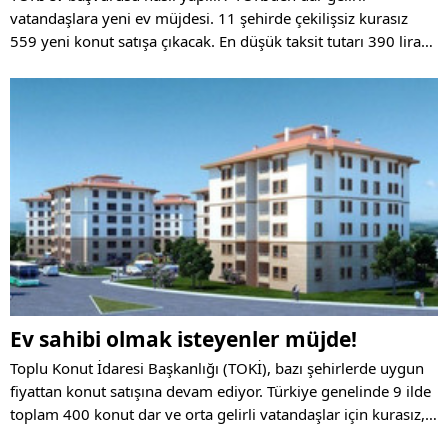
vatandaşlara yeni ev müjdesi. 11 şehirde çekilişsiz kurasız
559 yeni konut satışa çıkacak. En düşük taksit tutarı 390 lira
olarak belirlenirken, 240 ay vadeye kadar ödeme planı
oluşturulabilecek. Peki, TOKİ ev başvurusu nasıl yapılır? İşte
yanıtı!
Ev sahibi olmak isteyenler müjde!
Toplu Konut İdaresi Başkanlığı (TOKİ), bazı şehirlerde uygun
fiyattan konut satışına devam ediyor. Türkiye genelinde 9 ilde
toplam 400 konut dar ve orta gelirli vatandaşlar için kurasız,
uygun fiyattan satışa sunuldu. 2+1 ile 3+1 dairelerin olduğu