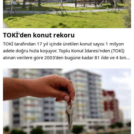
TOKİ'den konut rekoru
TOKİ tarafından 17 yıl içinde üretilen konut sayısı 1 milyon
adete doğru hızla koşuyor. Toplu Konut İdaresi'nden (TOKİ)
alınan verilere göre 2003'den bugüne kadar 81 ilde ve 4 bin
82 şantiyede 980 bin 990 konut inşa edildi, bu binaların 819
bin 930'u sosyal konut niteliğinde yapıldı.