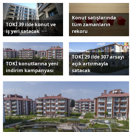
Konut satışlarında
TOKİ 39 ilde konut ve
tüm zamanların
iş yeri satacak
rekoru
TOKİ 29 ilde 307 arsayı
TOKİ konutlarına yeni
açık artırmayla
indirim kampanyası
satacak