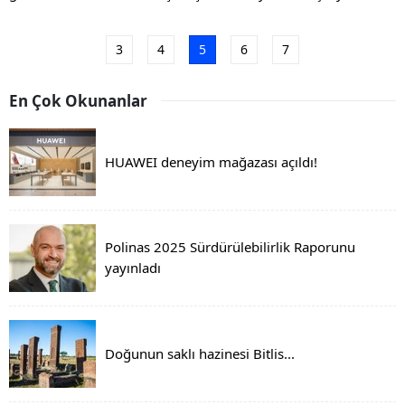
3
4
5
6
7
En Çok Okunanlar
HUAWEI deneyim mağazası açıldı!
Polinas 2025 Sürdürülebilirlik Raporunu
yayınladı
Doğunun saklı hazinesi Bitlis...