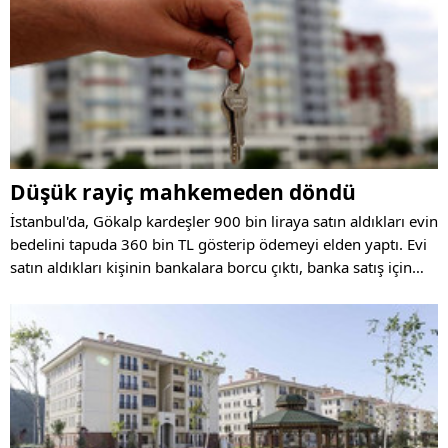
Düşük rayiç mahkemeden döndü
İstanbul'da, Gökalp kardeşler 900 bin liraya satın aldıkları evin
bedelini tapuda 360 bin TL gösterip ödemeyi elden yaptı. Evi
satın aldıkları kişinin bankalara borcu çıktı, banka satış için
“Borçlu mal kaçırıyor. Bu satış gerçek değil” iddiasında
bulundu. Mahkeme satışı iptal ederken, bankaya da evi
icradan satma yetkisi verdi.