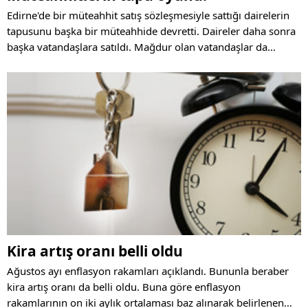
Edirne'de bir müteahhit satış sözleşmesiyle sattığı dairelerin
tapusunu başka bir müteahhide devretti. Daireler daha sonra
başka vatandaşlara satıldı. Mağdur olan vatandaşlar da
yargıya başvurdu. Uzmanlar ise vatandaşları tapu devri
yapmadan sadece satış sözleşmesiyle ödeme yapmaması
konusunda uyarıyor.
Kira artış oranı belli oldu
Ağustos ayı enflasyon rakamları açıklandı. Bununla beraber
kira artış oranı da belli oldu. Buna göre enflasyon
rakamlarının on iki aylık ortalaması baz alınarak belirlenen