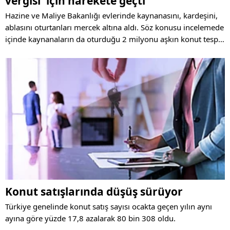
vergisi' için harekete geçti
Hazine ve Maliye Bakanlığı evlerinde kaynanasını, kardeşini,
ablasını oturtanları mercek altına aldı. Söz konusu incelemede
içinde kaynanaların da oturduğu 2 milyonu aşkın konut tespit
edilirken, uzmanlar 'kaynana vergisi' adı verdiklerini yeni bir
ödemenin alınabileceğine dikkat çekiyor.
Konut satışlarında düşüş sürüyor
Türkiye genelinde konut satış sayısı ocakta geçen yılın aynı
ayına göre yüzde 17,8 azalarak 80 bin 308 oldu.