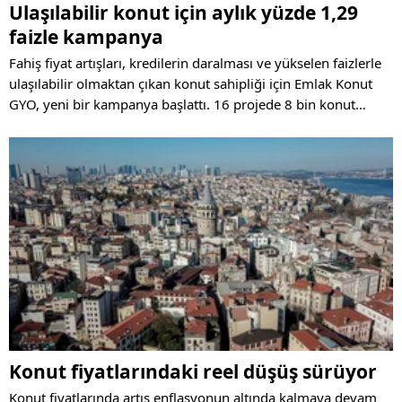
Ulaşılabilir konut için aylık yüzde 1,29
faizle kampanya
Fahiş fiyat artışları, kredilerin daralması ve yükselen faizlerle
ulaşılabilir olmaktan çıkan konut sahipliği için Emlak Konut
GYO, yeni bir kampanya başlattı. 16 projede 8 bin konut
stokunun yer aldığı kampanyada vatandaşa 4 ayrı seçenek
sunulacak.
Konut fiyatlarındaki reel düşüş sürüyor
Konut fiyatlarında artış enflasyonun altında kalmaya devam