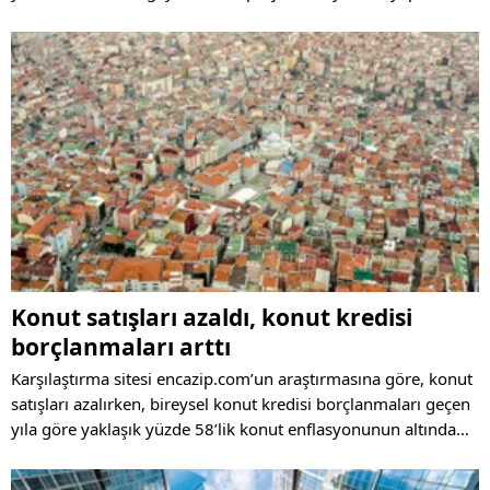
önü açılacak. Konuta erişilebilirlik her kesim için kolaylaşacak"
dedi
Konut satışları azaldı, konut kredisi
borçlanmaları arttı
Karşılaştırma sitesi encazip.com’un araştırmasına göre, konut
satışları azalırken, bireysel konut kredisi borçlanmaları geçen
yıla göre yaklaşık yüzde 58’lik konut enflasyonunun altında
kalarak sadece yüzde 13 arttı.