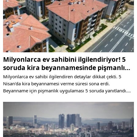
Milyonlarca ev sahibini ilgilendiriyor! 5
soruda kira beyannamesinde pişmanlık
uygulaması
Milyonlarca ev sahibi ilgilendiren detaylar dikkat çekti. 5
Nisan'da kira beyannamesi verme süresi sona erdi.
Beyanname için pişmanlık uygulaması 5 soruda yanıtlandı.
Nasıl başvuru yapabilecek? Ne zaman ödemeli? Vergi nasıl
ödenecek? Hangi giderler düşülebiliyor? İşte tüm ayrıntılar...