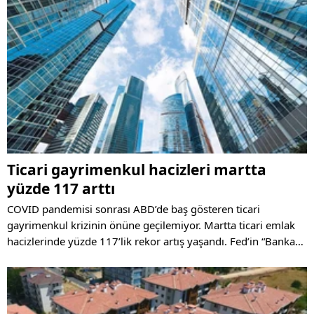
Ticari gayrimenkul hacizleri martta
yüzde 117 arttı
COVID pandemisi sonrası ABD’de baş gösteren ticari
gayrimenkul krizinin önüne geçilemiyor. Martta ticari emlak
hacizlerinde yüzde 117’lik rekor artış yaşandı. Fed’in “Banka
iflasları olacak ama büyük bankalar değil” garantisine rağmen
piyasalarda “2008 krizinin benzeri yaşanır mı?” korkusu
hortladı.