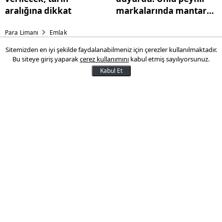
aralığına dikkat
markalarında mantar
ilacı tespit edildi
Para Limanı
Emlak
Sitemizden en iyi şekilde faydalanabilmeniz için çerezler kullanılmaktadır.
Barınma krizi büyüyor: Site
Bu siteye giriş yaparak
çerez kullanımını
kabul etmiş sayılıyorsunuz.
aidat ücretleri kirayla
Kabul Et
yarışıyor
Enerji, bakım-onarım ve güvenlik gibi
hizmet maliyetlerindeki yükseliş, site
aidatlarına rekor artışlar olarak yansıdı.
İstanbul’da aidatlar 2024’ün ilk yarısında
ortalama yüzde 60 artarken, lüks sitelerde
bu oran yüzde 160’a ulaştı.
13 Ocak 2025 10:27