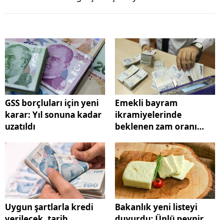
GSS borçluları için yeni
Emekli bayram
karar: Yıl sonuna kadar
ikramiyelerinde
uzatıldı
beklenen zam oranı
açıklandı
Uygun şartlarla kredi
Bakanlık yeni listeyi
verilecek, tarih
duyurdu: Ünlü peynir