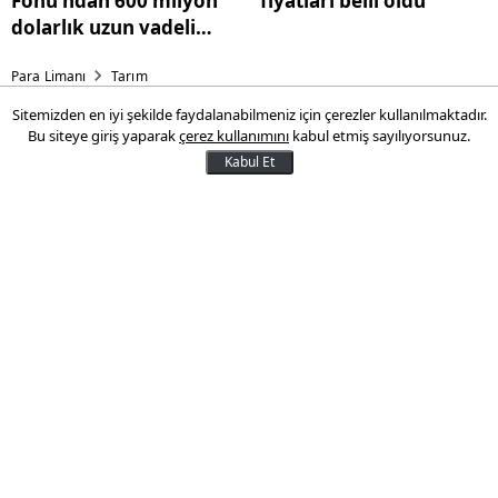
Fonu'ndan 600 milyon
fiyatları belli oldu
dolarlık uzun vadeli
murabaha finansmanı
Para Limanı
Tarım
Sitemizden en iyi şekilde faydalanabilmeniz için çerezler kullanılmaktadır.
Tarımda üretici fiyatlarında
Bu siteye giriş yaparak
çerez kullanımını
kabul etmiş sayılıyorsunuz.
rekor artış!
Kabul Et
Tarım Ürünleri Üretici Fiyat Endeksi (Tarım
ÜFE), haziranda bir önceki aya göre yüzde
18,82 ile rekor yükseliş kaydetti.
17 Temmuz 2025 13:38