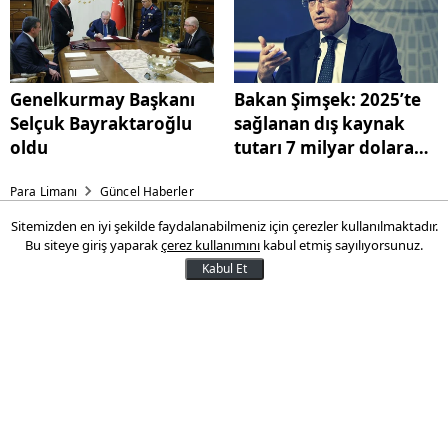
Genelkurmay Başkanı
Bakan Şimşek: 2025’te
Selçuk Bayraktaroğlu
sağlanan dış kaynak
oldu
tutarı 7 milyar dolara
ulaştı
Para Limanı
Güncel Haberler
Sitemizden en iyi şekilde faydalanabilmeniz için çerezler kullanılmaktadır.
Efor Çay ve Ofçay’dan stratejik
Bu siteye giriş yaparak
çerez kullanımını
kabul etmiş sayılıyorsunuz.
güç birliği
Kabul Et
1968 yılında başlayan yolculuğunu enerji,
tarım, gıda, içecek, madencilik ve
gayrimenkul alanlarında büyüyen bir
ekosisteme dönüştüren Efor Holding,
Türkiye’nin yerli ve milli kalkınma