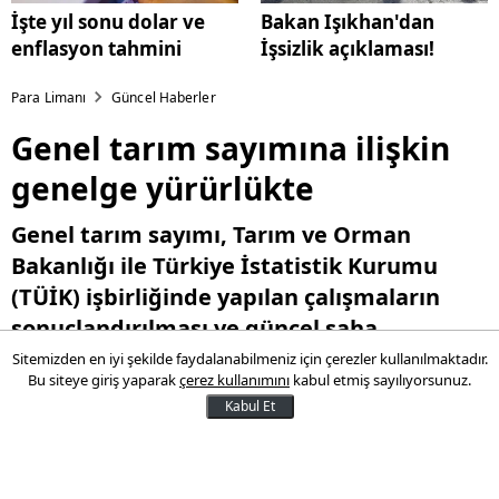
İşte yıl sonu dolar ve
Bakan Işıkhan'dan
enflasyon tahmini
İşsizlik açıklaması!
Para Limanı
Güncel Haberler
Genel tarım sayımına ilişkin
genelge yürürlükte
Genel tarım sayımı, Tarım ve Orman
Bakanlığı ile Türkiye İstatistik Kurumu
(TÜİK) işbirliğinde yapılan çalışmaların
sonuçlandırılması ve güncel saha
verilerinin elde edilmesi hedefleri
Sitemizden en iyi şekilde faydalanabilmeniz için çerezler kullanılmaktadır.
Bu siteye giriş yaparak
çerez kullanımını
kabul etmiş sayılıyorsunuz.
doğrultusunda iki aşamada
Kabul Et
gerçekleştirilecek.
12 Mayıs 2025 16:07