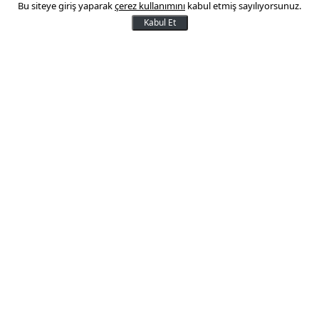
Bu siteye giriş yaparak
çerez kullanımını
kabul etmiş sayılıyorsunuz.
Kabul Et
Hamsinin kasası 20 lira
12 Eylül 2014 12:42
Av sezonunun açılması tezgahlarda balık çeşidini
artırırken fiyatları da düşürdü. Türkiye'de en çok