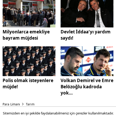
Milyonlarca emekliye
Devlet İddaa'yı yardım
bayram müjdesi
saydı!
Polis olmak isteyenlere
Volkan Demirel ve Emre
müjde!
Belözoğlu kadroda
yok...
Para Limanı
Tarım
Sitemizden en iyi şekilde faydalanabilmeniz için çerezler kullanılmaktadır.
Balık fiyatları düştü