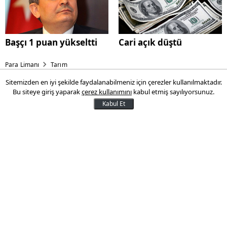
Başçı 1 puan yükseltti
Cari açık düştü
Para Limanı
Tarım
Sitemizden en iyi şekilde faydalanabilmeniz için çerezler kullanılmaktadır.
İstavrit fiyatları uçtu
Bu siteye giriş yaparak
çerez kullanımını
kabul etmiş sayılıyorsunuz.
Kabul Et
Cep yakıyor
29 Nisan 2014 17:18