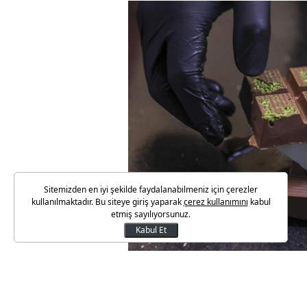
Sitemizden en iyi şekilde faydalanabilmeniz için çerezler
kullanılmaktadır. Bu siteye giriş yaparak
çerez kullanımını
kabul
etmiş sayılıyorsunuz.
Kabul Et
1983 yılında kurulan ve yıllar 
gelen isimlerden biri olan Roc
girdi. Londra merkezli şirket, 4