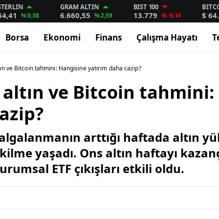
STERLIN
GRAM ALTIN
BIST 100
BITC
64,41
6.660,55
13.779
$ 64
% 0,38
% 2,59
% -0,14
Borsa
Ekonomi
Finans
Çalışma Hayatı
T
n ve Bitcoin tahmini: Hangisine yatırım daha cazip?
ltın ve Bitcoin tahmini:
azip?
algalanmanın arttığı haftada altın yü
 çekilme yaşadı. Ons altın haftayı kaz
urumsal ETF çıkışları etkili oldu.