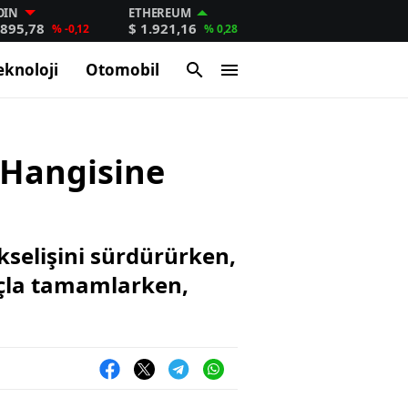
OIN
ETHEREUM
.895,78
$ 1.921,16
% -0,12
% 0,28
eknoloji
Otomobil
 Hangisine
kselişini sürdürürken,
ançla tamamlarken,