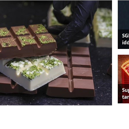
SG
id
Su
tan
boyunca İngiltere'de lüks çikolata denince akla
oco Chocolates, ciddi bir finansal darboğaza
4 yıllık geçmişinin ardından yöneticiler