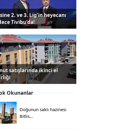
sine 2. ve 3. Lig’in heyecanı
dece Tivibu’da!
ut satışlarında ikinci el
rlığı
ok Okunanlar
Doğunun saklı hazinesi
Bitlis...