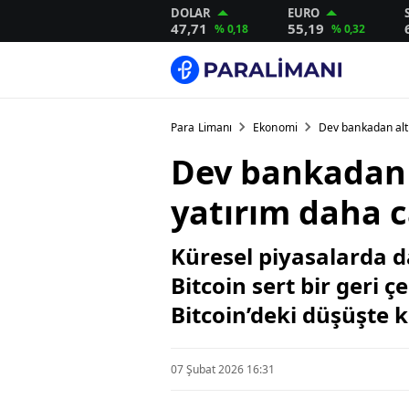
DOLAR
EURO
47,71
55,19
% 0,18
% 0,32
Para Limanı
Ekonomi
Dev bankadan altı
Dev bankadan a
yatırım daha c
Küresel piyasalarda d
Bitcoin sert bir geri
Bitcoin’deki düşüşte k
07 Şubat 2026 16:31