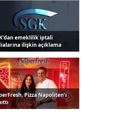
K'dan emeklilik iptali
dialarına ilişkin açıklama
perFresh, Pizza Napoliten'i
ıttı