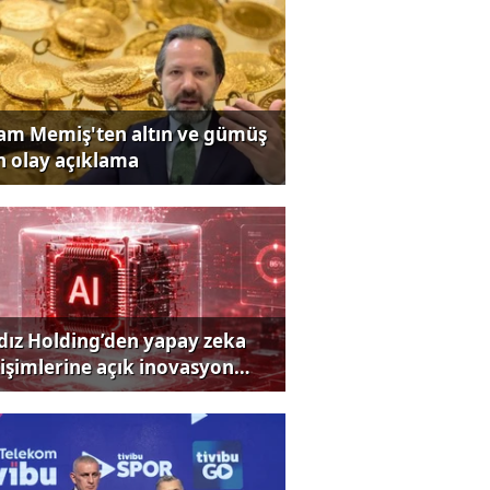
lam Memiş'ten altın ve gümüş
in olay açıklama
ldız Holding’den yapay zeka
rişimlerine açık inovasyon
rısı