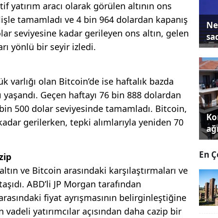
tif yatırım aracı olarak görülen altının ons
elişle tamamladı ve 4 bin 964 dolardan kapanış
Ne
olar seviyesine kadar gerileyen ons altın, gelen
sa
ı yönlü bir seyir izledi.
k varlığı olan Bitcoin’de ise haftalık bazda
 yaşandı. Geçen haftayı 76 bin 888 dolardan
 bin 500 dolar seviyesinde tamamladı. Bitcoin,
Kon
kadar gerilerken, tepki alımlarıyla yeniden 70
ağı
En Ç
zip
 altın ve Bitcoin arasındaki karşılaştırmaları ve
aşıdı. ABD’li JP Morgan tarafından
arasındaki fiyat ayrışmasının belirginleştiğine
n vadeli yatırımcılar açısından daha cazip bir