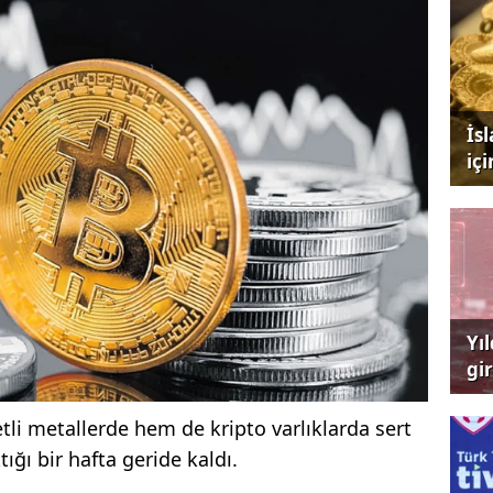
İs
iç
Yı
gi
çağ
li metallerde hem de kripto varlıklarda sert
ığı bir hafta geride kaldı.