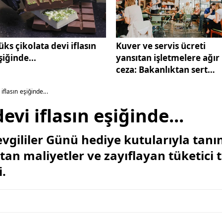
üks çikolata devi iflasın
Kuver ve servis ücreti
şiğinde...
yansıtan işletmelere ağır
ceza: Bakanlıktan sert
uyarı
iflasın eşiğinde...
evi iflasın eşiğinde...
evgililer Günü hediye kutularıyla tanı
an maliyetler ve zayıflayan tüketici t
i.