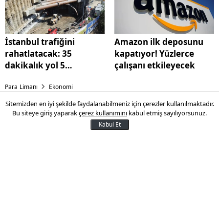
İstanbul trafiğini
Amazon ilk deposunu
rahatlatacak: 35
kapatıyor! Yüzlerce
dakikalık yol 5
çalışanı etkileyecek
dakikaya düşecek
Para Limanı
Ekonomi
Sitemizden en iyi şekilde faydalanabilmeniz için çerezler kullanılmaktadır.
İstanbul trafiğini
Bu siteye giriş yaparak
çerez kullanımını
kabul etmiş sayılıyorsunuz.
rahatlatacak: 35 dakikalık yol
Kabul Et
5 dakikaya düşecek
Maslak ve Levent’i Kuzey Marmara
Otoyolu’na bağlayacak proje,
tamamlandığında Kilyos–Sarıyer
arasındaki ulaşım süresini 35 dakikadan 5