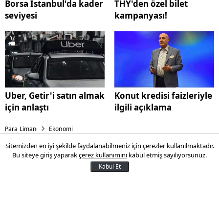
Borsa İstanbul'da kader
THY'den özel bilet
seviyesi
kampanyası!
Uber, Getir'i satın almak
Konut kredisi faizleriyle
için anlaştı
ilgili açıklama
Para Limanı
Ekonomi
Sitemizden en iyi şekilde faydalanabilmeniz için çerezler kullanılmaktadır.
THY'den vizesiz Avrupa
Bu siteye giriş yaparak
çerez kullanımını
kabul etmiş sayılıyorsunuz.
seyahatleri için özel bilet
Kabul Et
kampanyası!
Türk Hava Yolları (THY), vizesiz seyahat