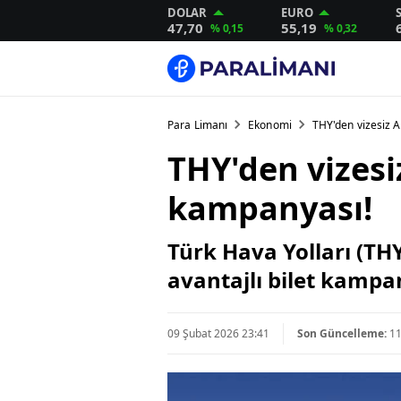
DOLAR
EURO
47,70
55,19
% 0,15
% 0,32
Para Limanı
Ekonomi
THY'den vizesiz A
THY'den vizesiz
kampanyası!
Türk Hava Yolları (THY
avantajlı bilet kampan
09 Şubat 2026 23:41
Son Güncelleme:
11