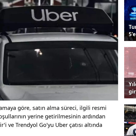
Tu
5’e
Yı
gi
çağ
amaya göre, satın alma süreci, ilgili resmi
oşullarının yerine getirilmesinin ardından
'i ve Trendyol Go'yu Uber çatısı altında