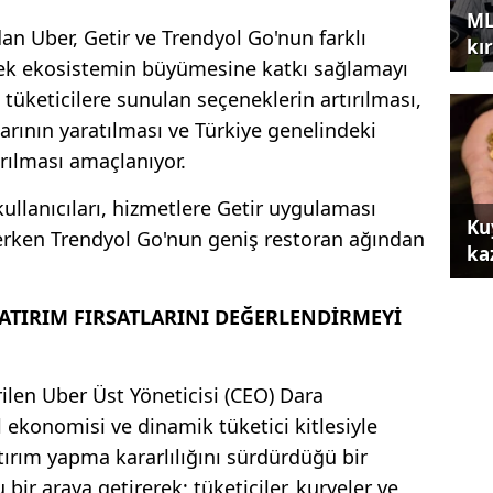
ML
n Uber, Getir ve Trendyol Go'nun farklı
kır
rerek ekosistemin büyümesine katkı sağlamayı
 tüketicilere sunulan seçeneklerin artırılması,
larının yaratılması ve Türkiye genelindeki
ırılması amaçlanıyor.
llanıcıları, hizmetlere Getir uygulaması
Ku
rken Trendyol Go'nun geniş restoran ağından
ka
YATIRIM FIRSATLARINI DEĞERLENDİRMEYİ
ilen Uber Üst Yöneticisi (CEO) Dara
 ekonomisi ve dinamik tüketici kitlesiyle
tırım yapma kararlılığını sürdürdüğü bir
 bir araya getirerek; tüketiciler, kuryeler ve