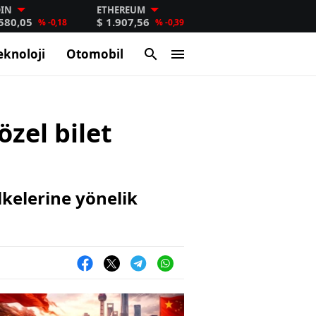
OIN
ETHEREUM
.580,05
$ 1.907,56
% -0,18
% -0,39
eknoloji
Otomobil
özel bilet
lkelerine yönelik