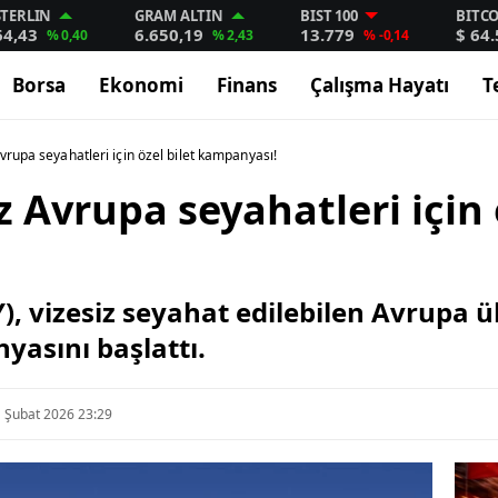
STERLIN
GRAM ALTIN
BIST 100
BITC
64,43
6.650,19
13.779
$ 64
% 0,40
% 2,43
% -0,14
Borsa
Ekonomi
Finans
Çalışma Hayatı
T
vrupa seyahatleri için özel bilet kampanyası!
 Avrupa seyahatleri için 
), vizesiz seyahat edilebilen Avrupa ü
yasını başlattı.
 Şubat 2026 23:29