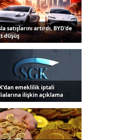
la satışlarını artırdı, BYD’de
rt düşüş
K'dan emeklilik iptali
dialarına ilişkin açıklama