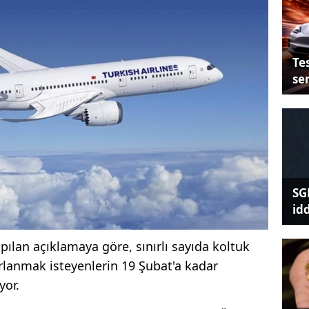
Tes
se
SG
id
ılan açıklamaya göre, sınırlı sayıda koltuk
rlanmak isteyenlerin 19 Şubat'a kadar
yor.