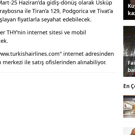
24 Mart-25 Haziran'da gidiş-dönüş olarak Üsküp
Ku
raybosna ile Tiran’a 129, Podgorica ve Tivat’a
ka
şlayan fiyatlarla seyahat edebilecek.
 THY'nin internet sitesi ve mobil
cek.
i "www.turkishairlines.com" internet adresinden
merkezi ile satış ofislerinden alınabiliyor.
Fa
ba
En Ç