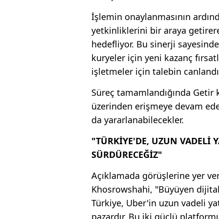
İşlemin onaylanmasının ardında
yetkinliklerini bir araya geti
hedefliyor. Bu sinerji sayesinde
kuryeler için yeni kazanç fırsat
işletmeler için talebin canland
Süreç tamamlandığında Getir ku
üzerinden erişmeye devam ede
da yararlanabilecekler.
"TÜRKİYE'DE, UZUN VADELİ 
SÜRDÜRECEĞİZ"
Açıklamada görüşlerine yer ver
Khosrowshahi, "Büyüyen dijital
Türkiye, Uber'in uzun vadeli ya
pazardır. Bu iki güçlü platformu