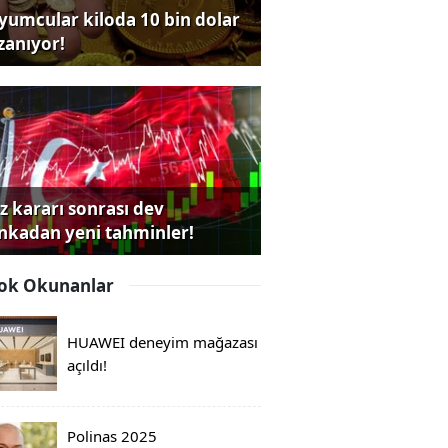
yumcular kiloda 10 bin dolar
zanıyor!
iz kararı sonrası dev
nkadan yeni tahminler!
ok Okunanlar
HUAWEI deneyim mağazası
açıldı!
Polinas 2025