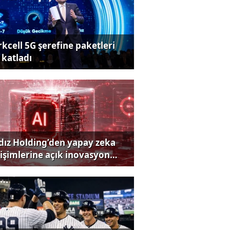
rkcell 5G şerefine paketleri
 katladı
ldız Holding’den yapay zeka
rişimlerine açık inovasyon
rısı