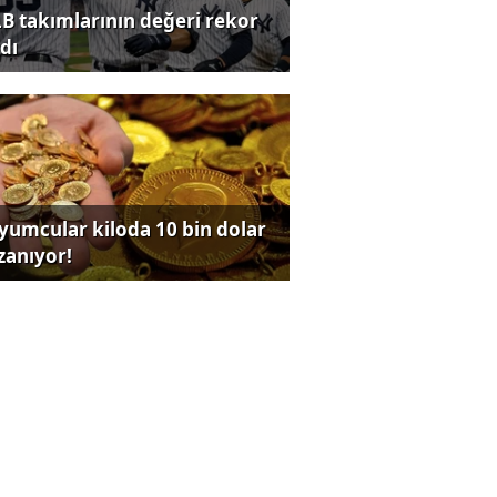
B takımlarının değeri rekor
dı
yumcular kiloda 10 bin dolar
zanıyor!