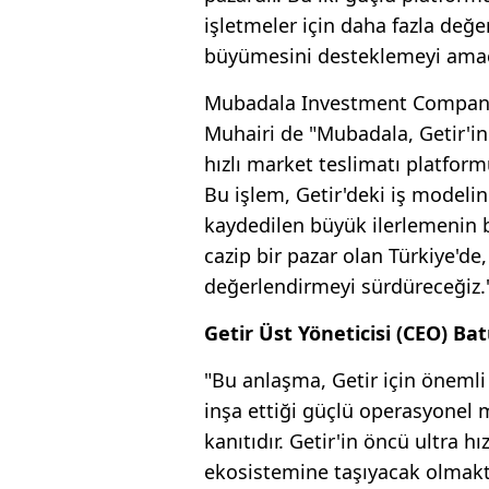
işletmeler için daha fazla değe
büyümesini desteklemeyi amaçlı
Mubadala Investment Company
Muhairi de "Mubadala, Getir'in 
hızlı market teslimatı platfor
Bu işlem, Getir'deki iş modelin
kaydedilen büyük ilerlemenin b
cazip bir pazar olan Türkiye'de,
değerlendirmeyi sürdüreceğiz.
Getir Üst Yöneticisi (CEO) Ba
"Bu anlaşma, Getir için öneml
inşa ettiği güçlü operasyonel m
kanıtıdır. Getir'in öncü ultra h
ekosistemine taşıyacak olmaktan