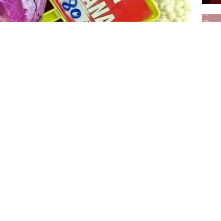
Yı
gi
çağ
emt pazarlarında karalahanın tanesi iriliğine
yor. Bu üründeki yüksek fiyat, serada
bölgelerde yaşanan su baskınlarından
adan satılmasına rağmen Niğde'nin Bor
Ünl
larından kendisinden 5 liradan almak istediği
ha
tarlada bıraktı.
unda ise satışıyla aradaki farkı 16 kat
nan bir ürün sofraya gelene kadar 16 katına