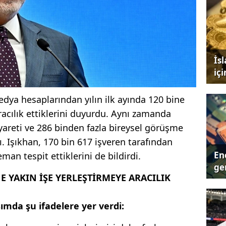
İs
iç
dya hesaplarından yılın ilk ayında 120 bine
aracılık ettiklerini duyurdu. Aynı zamanda
ziyareti ve 286 binden fazla bireysel görüşme
ı. Işıkhan, 170 bin 617 işveren tarafından
Ene
man tespit ettiklerini de bildirdi.
ger
NE YAKIN İŞE YERLEŞTİRMEYE ARACILIK
ımda şu ifadelere yer verdi: