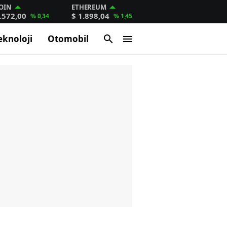
OIN
ETHEREUM
.572,00
$ 1.898,04
% 0,34
% 1,45
eknoloji
Otomobil