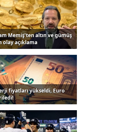
lam Memiş'ten altın ve gümüş
in olay açıklama
rji fiyatları yükseldi, Euro
iledi!