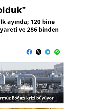
 olduk"
ilk ayında; 120 bine
ziyareti ve 286 binden
rmüz Boğazı krizi büyüyor