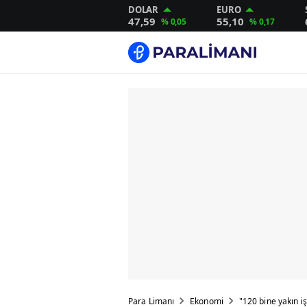
DOLAR
EURO
47,59
55,10
% 0,05
% 0,17
Para Limanı
Ekonomi
"120 bine yakın i