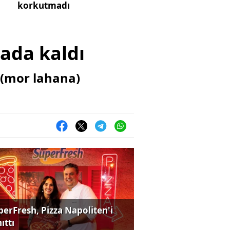
korkutmadı
lada kaldı
 (mor lahana)
perFresh, Pizza Napoliten'i
ıttı