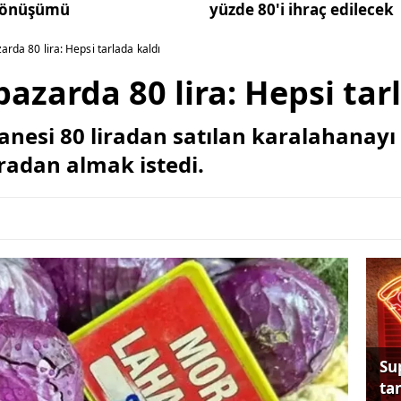
önüşümü
yüzde 80'i ihraç edilecek
zarda 80 lira: Hepsi tarlada kaldı
 pazarda 80 lira: Hepsi tar
anesi 80 liradan satılan karalahanayı
liradan almak istedi.
Su
tan