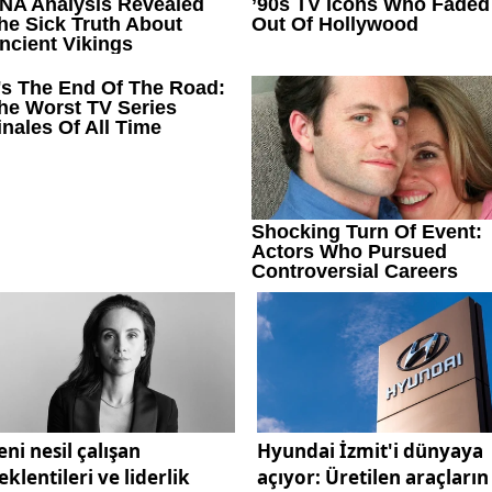
eni nesil çalışan
Hyundai İzmit'i dünyaya
eklentileri ve liderlik
açıyor: Üretilen araçların