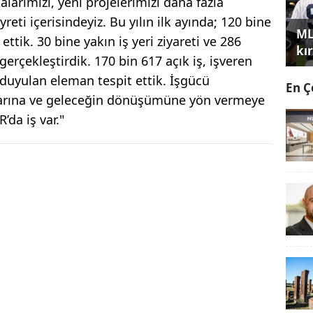
alarımızı, yeni projelerimizi daha fazla
eti içerisindeyiz. Bu yılın ilk ayında; 120 bine
ML
ettik. 30 bine yakın iş yeri ziyareti ve 286
kır
erçekleştirdik. 170 bin 617 açık iş, işveren
 duyulan eleman tespit ettik. İşgücü
En Ç
çlarına ve geleceğin dönüşümüne yön vermeye
da iş var."