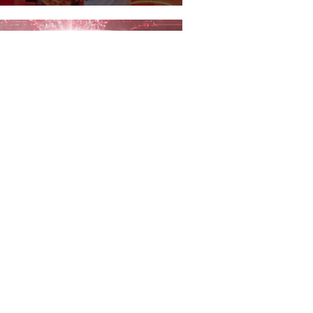
ldız Holding’den yapay zeka
rişimlerine açık inovasyon
rısı
ü tarihçi lber Ortaylı
yatını kaybetti