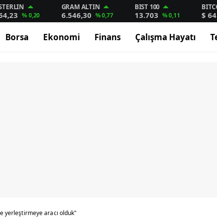
STERLIN
GRAM ALTIN
BIST 100
BITC
64,23
6.546,30
13.703
$ 64
% 0,20
% 0,77
% 0,11
Borsa
Ekonomi
Finans
Çalışma Hayatı
T
şe yerleştirmeye aracı olduk"