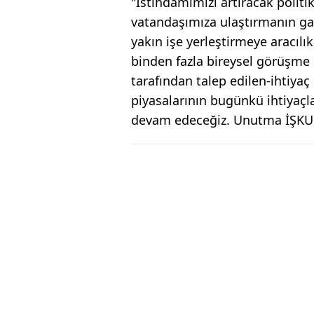
"İstihdamımızı artıracak politik
vatandaşımıza ulaştırmanın gayr
yakın işe yerleştirmeye aracılık 
binden fazla bireysel görüşme g
tarafından talep edilen-ihtiyaç
piyasalarının bugünkü ihtiya
devam edeceğiz. Unutma İŞKUR’