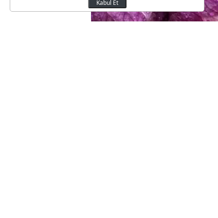
Kabul Et
Bursa'nın Nilüfer ilçesindeki s
göre 70-80 lira arasında satılı
yetişmediği için Antalya gibi 
kaynaklanmıyor. Tanesi 80 lir
ilçesindeki bir üretici, tüccar
için kesim yapmadı ve ürününü 
Tüccarın 5 liradan alması durum
yapıyor. Yani tarlada ucuza alı