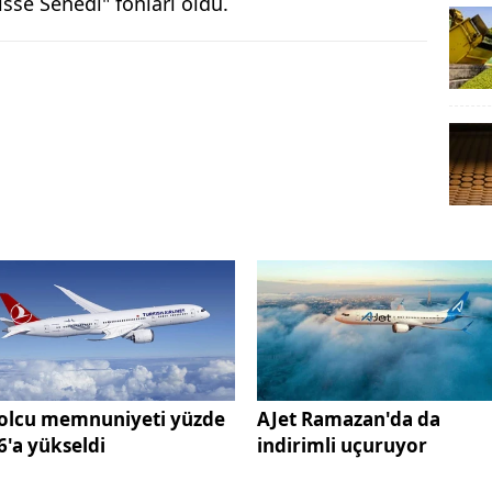
isse Senedi" fonları oldu.
olcu memnuniyeti yüzde
AJet Ramazan'da da
6'a yükseldi
indirimli uçuruyor