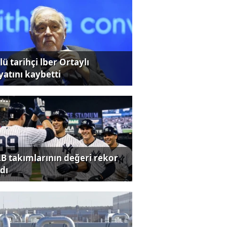
ü tarihçi lber Ortaylı
yatını kaybetti
B takımlarının değeri rekor
dı