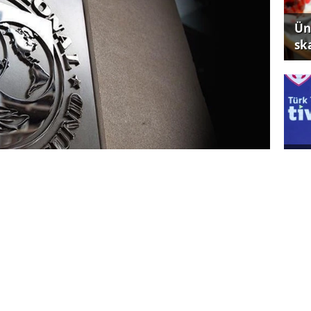
Ün
sk
Ne
sa
ürkiye ekonomisine ilişkin 2025 yılı dördüncü
dı. IMF İcra Direktörleri Kurulu’nun
gram sayesinde enflasyonda gerileme
Yı
024’te yüzde 49,4 seviyesindeyken Aralık
gi