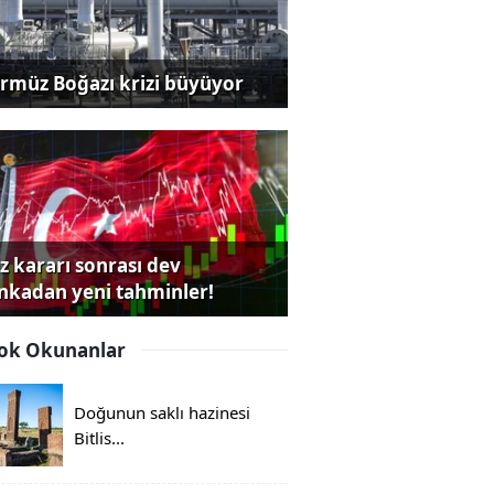
rmüz Boğazı krizi büyüyor
iz kararı sonrası dev
nkadan yeni tahminler!
ok Okunanlar
Doğunun saklı hazinesi
Bitlis...