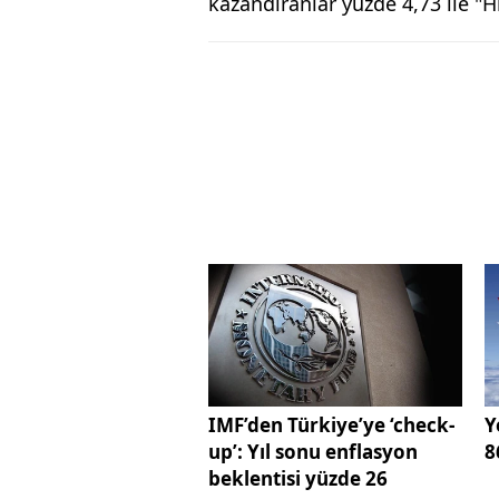
kazandıranlar yüzde 4,73 ile "H
IMF’den Türkiye’ye ‘check-
Y
up’: Yıl sonu enflasyon
8
beklentisi yüzde 26