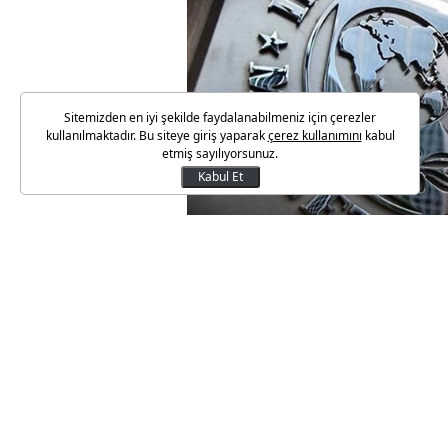
Sitemizden en iyi şekilde faydalanabilmeniz için çerezler
kullanılmaktadır. Bu siteye giriş yaparak
çerez kullanımını
kabul
etmiş sayılıyorsunuz.
Kabul Et
Uluslararası Para Fonu (IMF), T
madde incelemesini sonuçlandır
açıklamasında, uygulanan pro
sağlandığı ifade edildi.
IMF, yıllık enflasyonun Eylül 2