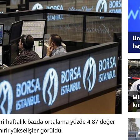
Ünl
ha
ML
kır
eri haftalık bazda ortalama yüzde 4,87 değer
nırlı yükselişler görüldü.