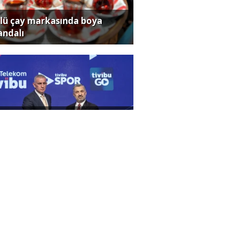
lü çay markasında boya
andalı
sine 2. ve 3. Lig’in heyecanı
dece Tivibu’da!
ldız Holding’den yapay zeka
rişimlerine açık inovasyon