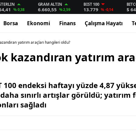
STERLIN
GRAM ALTIN
BIST 100
BITC
64,41
6.660,55
13.779
$ 64
% 0,38
% 2,59
% -0,14
Borsa
Ekonomi
Finans
Çalışma Hayatı
T
azandıran yatırım araçları hangileri oldu?
k kazandıran yatırım araç
T 100 endeksi haftayı yüzde 4,87 yükse
 daha sınırlı artışlar görüldü; yatırım
onları sağladı