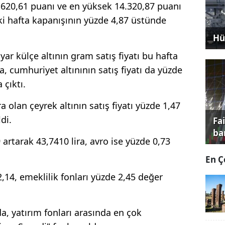
.620,61 puanı ve en yüksek 14.320,87 puanı
ki hafta kapanışının yüzde 4,87 üstünde
.
Hü
yar külçe altının gram satış fiyatı bu hafta
ya, cumhuriyet altınının satış fiyatı da yüzde
 çıktı.
a olan çeyrek altının satış fiyatı yüzde 1,47
di.
Fa
ba
artarak 43,7410 lira, avro ise yüzde 0,73
En Ç
2,14, emeklilik fonları yüzde 2,45 değer
a, yatırım fonları arasında en çok