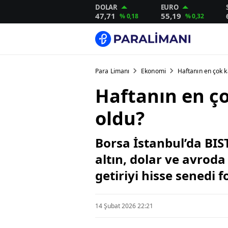
DOLAR
EURO
47,71
55,19
% 0,18
% 0,32
Para Limanı
Ekonomi
Haftanın en çok k
Haftanın en ço
oldu?
Borsa İstanbul’da BIS
altın, dolar ve avroda
getiriyi hisse senedi f
14 Şubat 2026 22:21