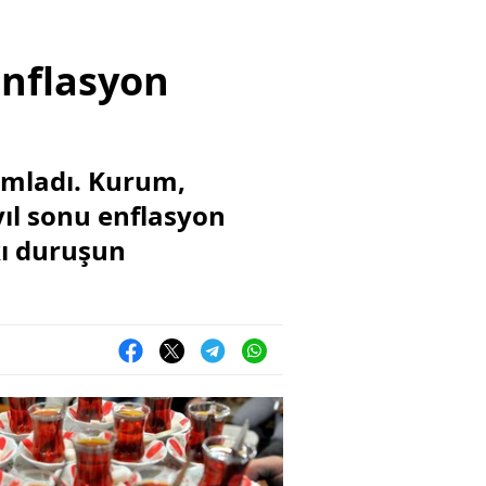
enflasyon
amladı. Kurum,
yıl sonu enflasyon
kı duruşun