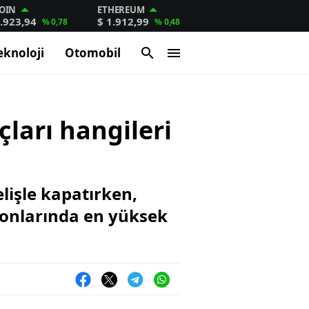
OIN
ETHEREUM
.923,94
$ 1.912,99
% 0,78
% 0,48
eknoloji
Otomobil
ları hangileri
lişle kapatırken,
 fonlarında en yüksek