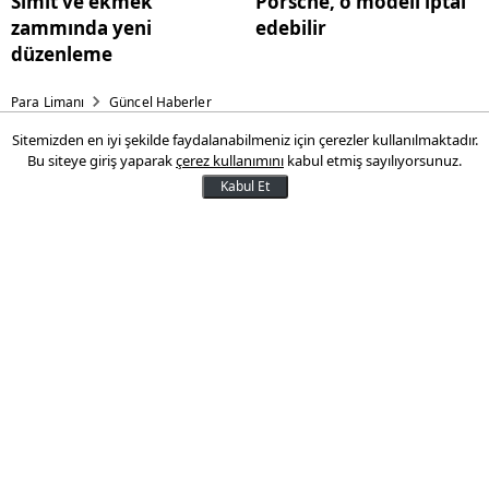
Simit ve ekmek
Porsche, o modeli iptal
zammında yeni
edebilir
düzenleme
Para Limanı
Güncel Haberler
Sitemizden en iyi şekilde faydalanabilmeniz için çerezler kullanılmaktadır.
Steam sabit internet indirme
Bu siteye giriş yaparak
çerez kullanımını
kabul etmiş sayılıyorsunuz.
hızında Lider Turknet!
Kabul Et
Dünyanın en büyük dijital oyun platformu
Steam, Steam istemcileri üzerinden elde
edilen veriler esas alınarak Türkiye’deki
internet servis sağlayıcılarının (ISS) gerçek
kullanıcı trafiğine dayalı indirme
performansını içeren son verilerini
paylaştı.
03 Şubat 2026 17:04