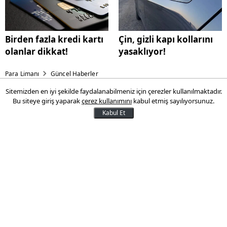
Birden fazla kredi kartı
Çin, gizli kapı kollarını
olanlar dikkat!
yasaklıyor!
Para Limanı
Güncel Haberler
Sitemizden en iyi şekilde faydalanabilmeniz için çerezler kullanılmaktadır.
Dünya iki Türk gencini
Bu siteye giriş yaparak
çerez kullanımını
kabul etmiş sayılıyorsunuz.
konuşuyor
Kabul Et
İki Türk genci elde ettiği başarılarla
göğsümüzü kabartmaya devam ediyor.
Yusuf Demirkaya, ABD'nin Houston
kentinde düzenlenen 'Copernicus
Olimpiyat'nda fizik ve astronomi alanında
altın madalya kazanarak dünya birincisi
oldu.