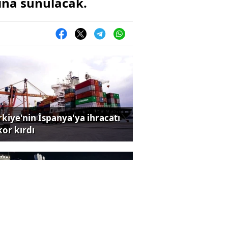
ına sunulacak.
rkiye'nin İspanya'ya ihracatı
kor kırdı
B takımlarının değeri rekor
dı