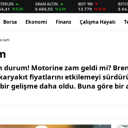
STERLIN
GRAM ALTIN
BIST 100
BITC
64,41
6.660,55
13.779
$ 64
% 0,38
% 2,59
% -0,14
Borsa
Ekonomi
Finans
Çalışma Hayatı
T
ta zam
am
on durum! Motorine zam geldi mi? Brent
aryakıt fiyatlarını etkilemeyi sürdürü
 bir gelişme daha oldu. Buna göre bir