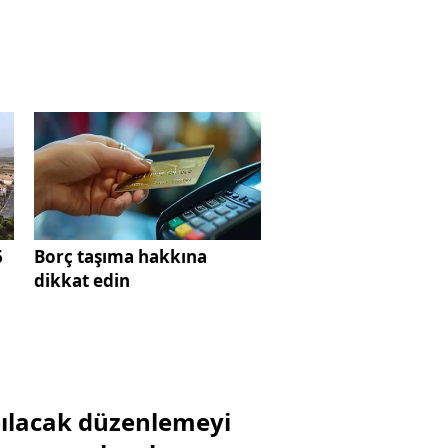
6
Borç taşıma hakkına
dikkat edin
pılacak düzenlemeyi