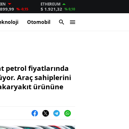
OIN
ETHEREUM
.899,99
$ 1.921,32
% -0,15
% 0,10
eknoloji
Otomobil
 petrol fiyatlarında
yor. Araç sahiplerini
 akaryakıt ürününe