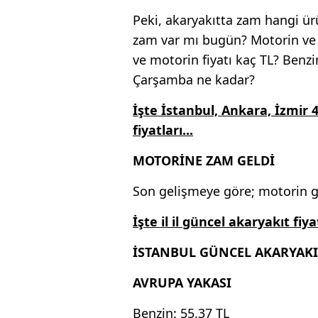
Peki, akaryakıtta zam hangi ü
zam var mı bugün? Motorin ve b
ve motorin fiyatı kaç TL? Benzi
Çarşamba ne kadar?
İşte İstanbul, Ankara, İzmir
fiyatları...
MOTORİNE ZAM GELDİ
Son gelişmeye göre; motorin gr
İşte il il güncel akaryakıt fiyat
İSTANBUL GÜNCEL AKARYAKIT
AVRUPA YAKASI
Benzin: 55.37 TL