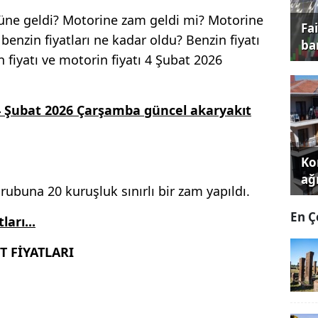
rüne geldi? Motorine zam geldi mi? Motorine
Fa
enzin fiyatları ne kadar oldu? Benzin fiyatı
ba
n fiyatı ve motorin fiyatı 4 Şubat 2026
 4 Şubat 2026 Çarşamba güncel akaryakıt
Kon
ağı
ubuna 20 kuruşluk sınırlı bir zam yapıldı.
En Ç
ları...
 FİYATLARI