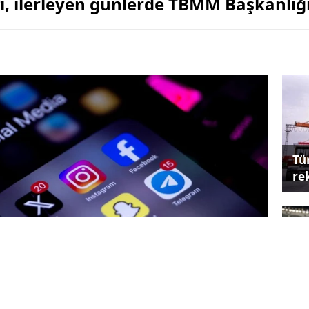
fi, ilerleyen günlerde TBMM Başkanlığ
Tü
re
ML
kır