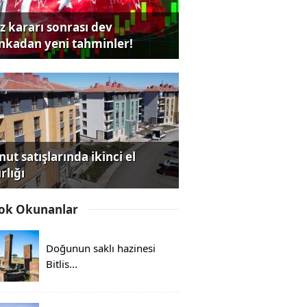
iz kararı sonrası dev
nkadan yeni tahminler!
ut satışlarında ikinci el
rlığı
ok Okunanlar
Doğunun saklı hazinesi
Bitlis...