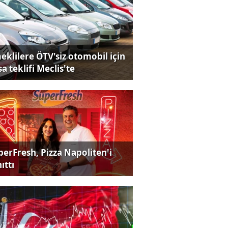
eklilere ÖTV'siz otomobil için
a teklifi Meclis'te
perFresh, Pizza Napoliten'i
ıttı