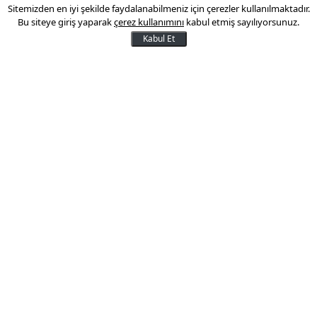
Sitemizden en iyi şekilde faydalanabilmeniz için çerezler kullanılmaktadır.
Bayraktar AKINCI’dan milli
Bu siteye giriş yaparak
çerez kullanımını
kabul etmiş sayılıyorsunuz.
füze ile tam isabet
Kabul Et
Baykar Yönetim Kurulu Başkanı Selçuk
Bayraktar, sosyal medya hesabından
yaptığı paylaşımda Bayraktar AKINCI’nın
Atış, Seyir ve Dalış Testi’ni başarıyla
tamamladığını duyurdu.
28 Şubat 2026 11:55