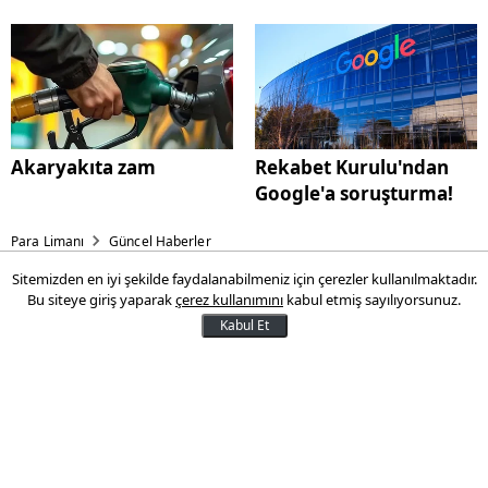
Akaryakıta zam
Rekabet Kurulu'ndan
Google'a soruşturma!
Para Limanı
Güncel Haberler
Sitemizden en iyi şekilde faydalanabilmeniz için çerezler kullanılmaktadır.
Sosyal medya yasağında yeni
Bu siteye giriş yaparak
çerez kullanımını
kabul etmiş sayılıyorsunuz.
detaylar
Kabul Et
Çocukları internetin zararlarından
korunmak amacıyla yapılacak
düzenlemeyi de içeren kanun teklifi,
ilerleyen günlerde TBMM Başkanlığına