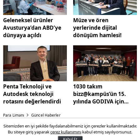
Geleneksel ürünler
Müze ve ören
Avusturya’dan ABD’ye
yerlerinde dijital
dünyaya açıldı
dönüşüm hamlesi!
Penta Teknoloji ve
1030 takım
Autodesk teknoloji
bizz@kampüs’ün 15.
rotasını değerlendirdi
yılında GODIVA için
yarıştı
Para Limanı
Güncel Haberler
Sitemizden en iyi şekilde faydalanabilmeniz için çerezler kullanılmaktadır.
Türk Telekom destekledi:
Bu siteye giriş yaparak
çerez kullanımını
kabul etmiş sayılıyorsunuz.
Kabul Et