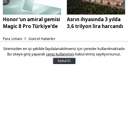
Honor'un amiral gemisi
Asrın ihyasında 3 yılda
Magic 8 Pro Türkiye'de
3,6 trilyon lira harcandı
Para Limanı
Güncel Haberler
Sitemizden en iyi şekilde faydalanabilmeniz için çerezler kullanılmaktadır.
Sosyal medya yasağında yeni
Bu siteye giriş yaparak
çerez kullanımını
kabul etmiş sayılıyorsunuz.
detaylar
Kabul Et
Çocukları internetin zararlarından
korunmak amacıyla yapılacak
düzenlemeyi de içeren kanun teklifi,
ilerleyen günlerde TBMM Başkanlığına
sunulacak.
04 Şubat 2026 12:57