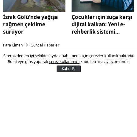
İznik Gölü'nde yağışa
Çocuklar için suça karşı
rağmen çekilme
dijital kalkan: Yeni e-
sürüyor
rehberlik sistemi
başlıyor
Para Limanı
Güncel Haberler
Sitemizden en iyi şekilde faydalanabilmeniz için çerezler kullanılmaktadır.
İhtiyaç sahipleri için 1,9
Bu siteye giriş yaparak
çerez kullanımını
kabul etmiş sayılıyorsunuz.
milyar lira kaynak
Kabul Et
Ramazan ayı öncesinde ihtiyaç sahibi
hanelerin gıda ihtiyaçlarının
karşılanabilmesi için Sosyal Yardımlaşma
ve Dayanışma Vakıflarına 1,9 milyar lira
tutarında kaynak aktarıldı.
15 Şubat 2026 13:08