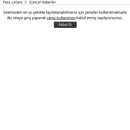
Para Limanı
Güncel Haberler
Sitemizden en iyi şekilde faydalanabilmeniz için çerezler kullanılmaktadır.
Sosyal medya yasağında yeni
Bu siteye giriş yaparak
çerez kullanımını
kabul etmiş sayılıyorsunuz.
detaylar
Kabul Et
Çocukları internetin zararlarından
korunmak amacıyla yapılacak
düzenlemeyi de içeren kanun teklifi,
ilerleyen günlerde TBMM Başkanlığına
sunulacak.
04 Şubat 2026 12:57