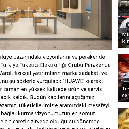
ML
kır
ürkiye pazarındaki vizyonlarını ve perakende
 Türkiye Tüketici Elektroniği Grubu Perakende
arol, fiziksel yatırımların marka sadakati ve
olünü şu sözlerle vurguladı: “HUAWEI olarak,
Tes
her zaman en yüksek kalitede ürün ve servis
se
ık kaldık. Bugün kapılarını açtığımız
mız, tüketicilerimizle aramızdaki mesafeyi
n bağlar kurma vizyonumuzun en somut
 ve e-ticaretin zirvede olduğu bu dönemde