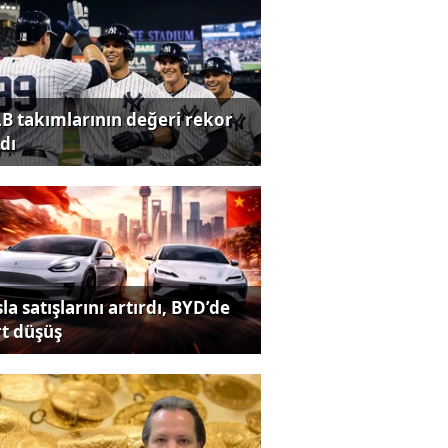
B takımlarının değeri rekor
dı
la satışlarını artırdı, BYD’de
rt düşüş