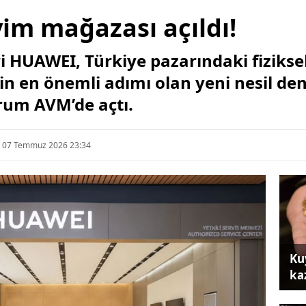
m mağazası açıldı!
eri HUAWEI, Türkiye pazarındaki fiziks
nin en önemli adımı olan yeni nesil d
um AVM’de açtı.
07 Temmuz 2026 23:34
Ku
ka