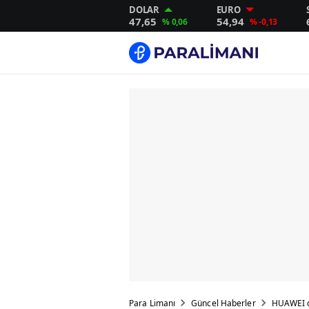
DOLAR
EURO
47,65
54,94
% 0,06
% -0,13
Para Limanı
Güncel Haberler
HUAWEI d