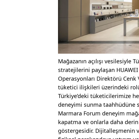
Mağazanın açılışı vesilesiyle T
stratejilerini paylaşan HUAWEI
Operasyonları Direktörü Cenk V
tüketici ilişkileri üzerindeki r
Türkiye’deki tüketicilerimize 
deneyimi sunma taahhüdüne sad
Marmara Forum deneyim mağaza
kapatma ve onlarla daha deri
göstergesidir. Dijitalleşmenin