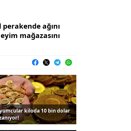
el perakende ağını
eneyim mağazasını
yumcular kiloda 10 bin dolar
zanıyor!