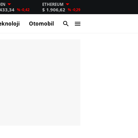
OIN
ETHEREUM
.433,34
$ 1.906,62
% -0,42
% -0,29
eknoloji
Otomobil