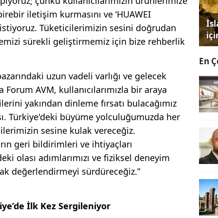
pıyoruz; çünkü kullanıcılarımızın ürünlerimize
irebir iletişim kurmasını ve ‘HUAWEI
İs
 istiyoruz. Tüketicilerimizin sesini doğrudan
iç
mizi sürekli geliştirmemiz için bize rehberlik
En Ç
azarındaki uzun vadeli varlığı ve gelecek
a Forum AVM, kullanıcılarımızla bir araya
ilerini yakından dinleme fırsatı bulacağımız
sı. Türkiye'deki büyüme yolculuğumuzda her
ilerimizin sesine kulak vereceğiz.
geri bildirimleri ve ihtiyaçları
eki olası adımlarımızı ve fiziksel deneyim
karak değerlendirmeyi sürdüreceğiz.”
ye’de İlk Kez Sergileniyor