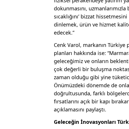
fiziksel perakendeye yatırım ya
dokunmasını, uzmanlarımızla b
sıcaklığını’ bizzat hissetmesini
dinlemek, ürün ve hizmet kalite
edecek.”
Cenk Varol, markanın Türkiye p
planları hakkında ise: “Marmar
geleceğimiz ve onların beklent
çok değerli bir buluşma nokta
zaman olduğu gibi yine tüketic
Önümüzdeki dönemde de onların 
doğrultusunda, farklı bölgelerd
fırsatlarını açık bir kapı bıra
açıklamasını paylaştı.
Geleceğin İnovasyonları Türki