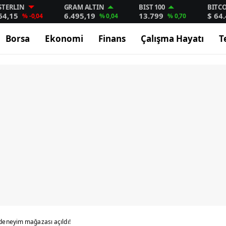
STERLIN
GRAM ALTIN
BIST 100
BITC
64,15
6.495,19
13.799
$ 64
% -0,04
% 0,04
% 0,70
Borsa
Ekonomi
Finans
Çalışma Hayatı
T
eneyim mağazası açıldı!