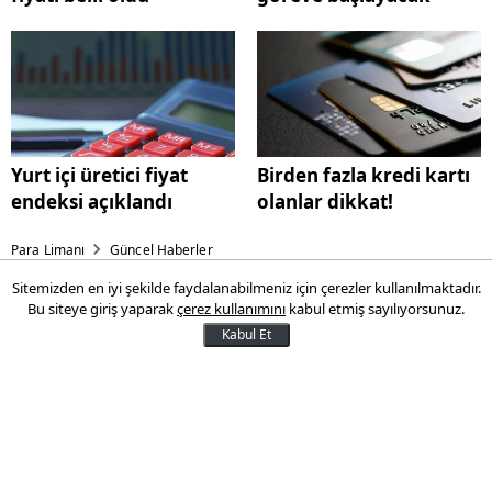
Yurt içi üretici fiyat
Birden fazla kredi kartı
endeksi açıklandı
olanlar dikkat!
Para Limanı
Güncel Haberler
Sitemizden en iyi şekilde faydalanabilmeniz için çerezler kullanılmaktadır.
Dünya iki Türk gencini
Bu siteye giriş yaparak
çerez kullanımını
kabul etmiş sayılıyorsunuz.
konuşuyor
Kabul Et
İki Türk genci elde ettiği başarılarla
göğsümüzü kabartmaya devam ediyor.
Yusuf Demirkaya, ABD'nin Houston
kentinde düzenlenen 'Copernicus