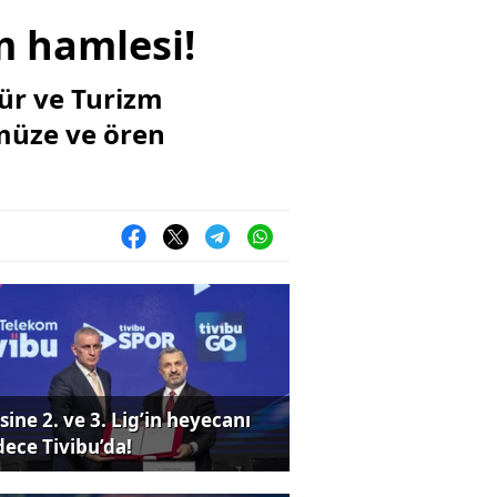
m hamlesi!
ür ve Turizm
müze ve ören
sine 2. ve 3. Lig’in heyecanı
dece Tivibu’da!