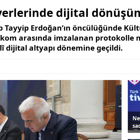
erlerinde dijital dönüşü
Tayyip Erdoğan’ın öncülüğünde Kült
elekom arasında imzalanan protokolle 
lî dijital altyapı dönemine geçildi.
Ne
sa