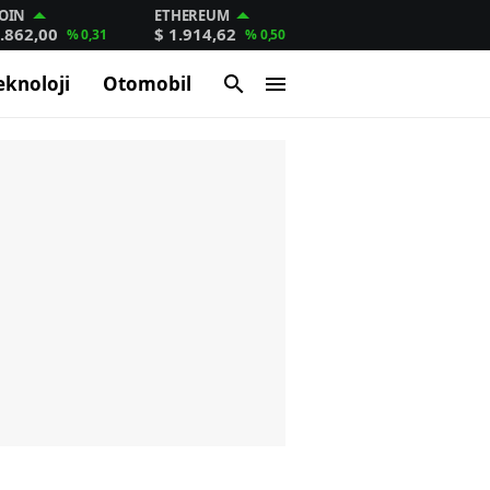
OIN
ETHEREUM
.862,00
$ 1.914,62
% 0,31
% 0,50
eknoloji
Otomobil