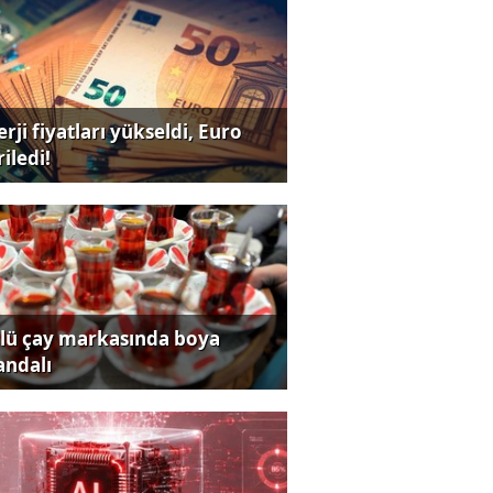
rji fiyatları yükseldi, Euro
iledi!
lü çay markasında boya
andalı