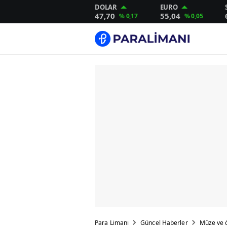
DOLAR
EURO
47,70
55,04
% 0,17
% 0,05
Para Limanı
Güncel Haberler
Müze ve ö