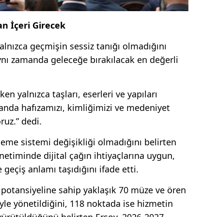
an İçeri Girecek
yalnızca geçmişin sessiz tanığı olmadığını
ynı zamanda geleceğe bırakılacak en değerli
en yalnızca taşları, eserleri ve yapıları
nda hafızamızı, kimliğimizi ve medeniyet
ruz.” dedi.
tleme sistemi değişikliği olmadığını belirten
etiminde dijital çağın ihtiyaçlarına uygun,
geçiş anlamı taşıdığını ifade etti.
 potansiyeline sahip yaklaşık 70 müze ve ören
iyle yönetildiğini, 118 noktada ise hizmetin
yürütüldüğünü belirten Ersoy, 2026-2027