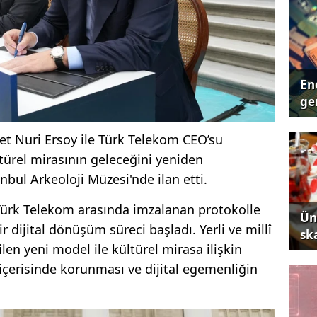
Ene
ger
t Nuri Ersoy ile Türk Telekom CEO’su
ltürel mirasının geleceğini yeniden
bul Arkeoloji Müzesi'nde ilan etti.
 Türk Telekom arasında imzalanan protokolle
Ün
r dijital dönüşüm süreci başladı. Yerli ve millî
sk
ilen yeni model ile kültürel mirasa ilişkin
rı içerisinde korunması ve dijital egemenliğin