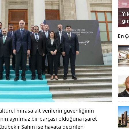
Yı
gi
çağ
En Ç
türel mirasa ait verilerin güvenliğinin
inin ayrılmaz bir parçası olduğuna işaret
bubekir Şahin ise hayata geçirilen