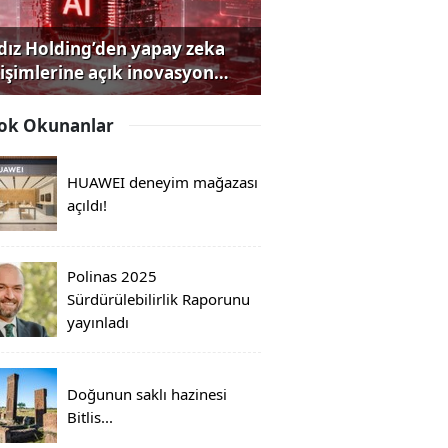
ldız Holding’den yapay zeka
rişimlerine açık inovasyon
rısı
ok Okunanlar
HUAWEI deneyim mağazası
açıldı!
Polinas 2025
Sürdürülebilirlik Raporunu
yayınladı
Doğunun saklı hazinesi
Bitlis...