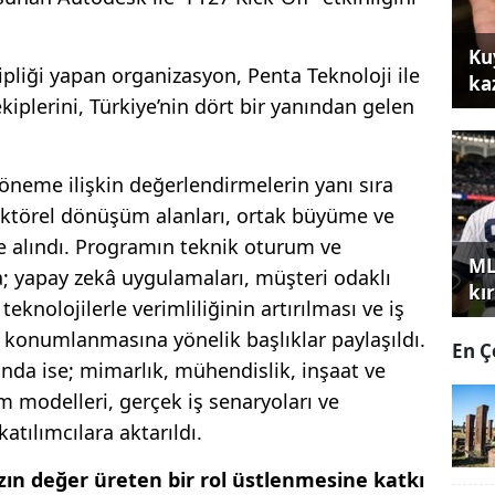
Ku
ipliği yapan organizasyon, Penta Teknoloji ile
ka
kiplerini, Türkiye’nin dört bir yanından gelen
neme ilişkin değerlendirmelerin yanı sıra
 sektörel dönüşüm alanları, ortak büyüme ve
 ele alındı. Programın teknik oturum ve
ML
da; yapay zekâ uygulamaları, müşteri odaklı
kır
knolojilerle verimliliğinin artırılması ve iş
 konumlanmasına yönelik başlıklar paylaşıldı.
En Ç
ında ise; mimarlık, mühendislik, inşaat ve
m modelleri, gerçek iş senaryoları ve
tılımcılara aktarıldı.
ızın değer üreten bir rol üstlenmesine katkı