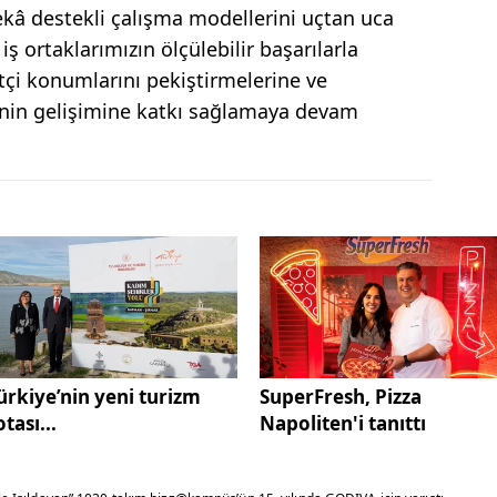
zekâ destekli çalışma modellerini uçtan uca
iş ortaklarımızın ölçülebilir başarılarla
çi konumlarını pekiştirmelerine ve
minin gelişimine katkı sağlamaya devam
ürkiye’nin yeni turizm
SuperFresh, Pizza
otası...
Napoliten'i tanıttı