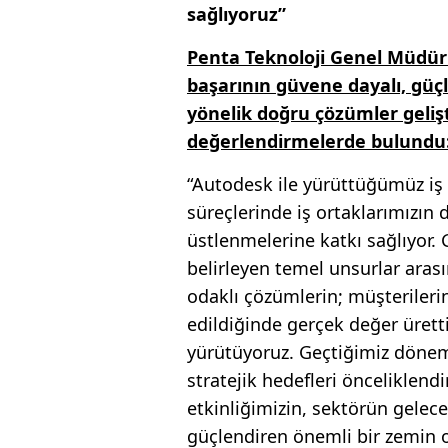
sağlıyoruz”
Penta Teknoloji Genel Müdürü
başarının güvene dayalı, güçlü
yönelik doğru çözümler gelişt
değerlendirmelerde bulundu
“Autodesk ile yürüttüğümüz iş 
süreçlerinde iş ortaklarımızın 
üstlenmelerine katkı sağlıyor
belirleyen temel unsurlar aras
odaklı çözümlerin; müşterilerin
edildiğinde gerçek değer üretti
yürütüyoruz. Geçtiğimiz döne
stratejik hedefleri önceliklen
etkinliğimizin, sektörün gelece
güçlendiren önemli bir zemin