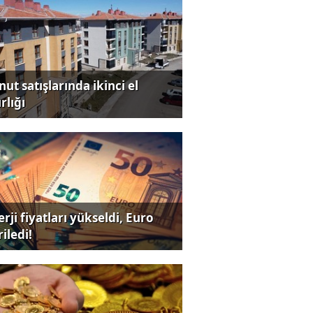
ut satışlarında ikinci el
rlığı
rji fiyatları yükseldi, Euro
iledi!