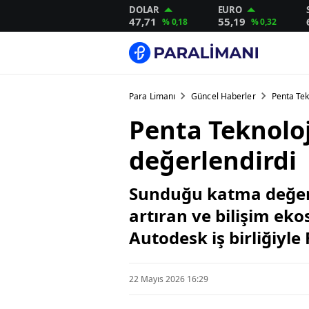
DOLAR
EURO
47,71
55,19
% 0,18
% 0,32
Para Limanı
Güncel Haberler
Penta Tek
Penta Teknoloj
değerlendirdi
Sunduğu katma değerli
artıran ve bilişim ek
Autodesk iş birliğiyle 
22 Mayıs 2026 16:29