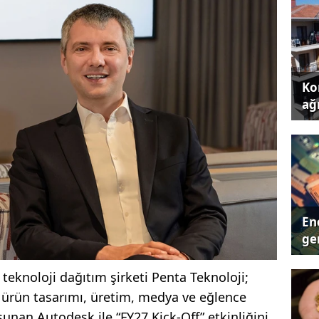
Kon
ağı
Ene
ger
teknoloji dağıtım şirketi Penta Teknoloji;
 ürün tasarımı, üretim, medya ve eğlence
unan Autodesk ile “FY27 Kick-Off” etkinliğini