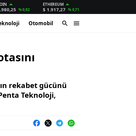
OIN
ETHEREUM
.980,25
$ 1.917,27
% 0,92
% 0,71
eknoloji
Otomobil
otasını
nın rekabet gücünü
enta Teknoloji,