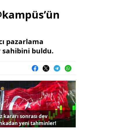
zz@kampüs’ün
tıcı pazarlama
 sahibini buldu.
iz kararı sonrası dev
nkadan yeni tahminler!