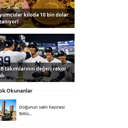
yumcular kiloda 10 bin dolar
zanıyor!
B takımlarının değeri rekor
dı
ok Okunanlar
Doğunun saklı hazinesi
Bitlis...