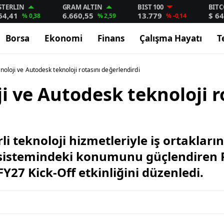
STERLIN
GRAM ALTIN
BIST 100
BITC
64,41
6.660,55
13.779
$ 64
% 0,38
% 2,59
% -0,14
Borsa
Ekonomi
Finans
Çalışma Hayatı
T
noloji ve Autodesk teknoloji rotasını değerlendirdi
i ve Autodesk teknoloji r
 teknoloji hizmetleriyle iş ortakları
osistemindeki konumunu güçlendiren P
FY27 Kick-Off etkinliğini düzenledi.