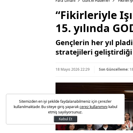
Para Limanı
Güncel Haberler
“Fikirler
“Fikirleriyle 
15. yılında GOD
Gençlerin her yıl plad
stratejileri geliştird
18 Mayıs 2026 22:29
Son Güncelleme:
1
Sitemizden en iyi şekilde faydalanabilmeniz için çerezler
kullanılmaktadır. Bu siteye giriş yaparak
çerez kullanımını
kabul
etmiş sayılıyorsunuz.
Kabul Et