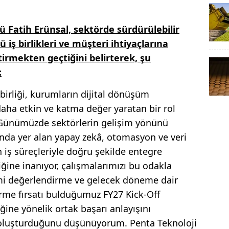
 Fatih Erünsal, sektörde sürdürülebilir
 iş birlikleri ve müşteri ihtiyaçlarına
irmekten geçtiğini belirterek, şu
:
birliği, kurumların dijital dönüşüm
daha etkin ve katma değer yaratan bir rol
. Günümüzde sektörlerin gelişim yönünü
ında yer alan yapay zekâ, otomasyon ve veri
 iş süreçleriyle doğru şekilde entegre
ğine inanıyor, çalışmalarımızı bu odakla
mi değerlendirme ve gelecek döneme dair
dirme fırsatı bulduğumuz FY27 Kick-Off
ğine yönelik ortak başarı anlayışını
 oluşturduğunu düşünüyorum. Penta Teknoloji