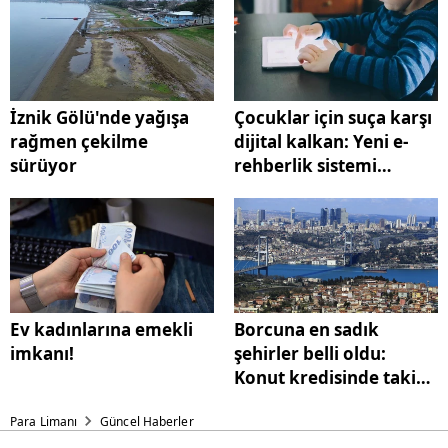
İznik Gölü'nde yağışa
Çocuklar için suça karşı
rağmen çekilme
dijital kalkan: Yeni e-
sürüyor
rehberlik sistemi
başlıyor
Ev kadınlarına emekli
Borcuna en sadık
imkanı!
şehirler belli oldu:
Konut kredisinde takip
oranı düşük kaldı
Para Limanı
Güncel Haberler