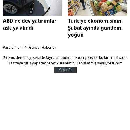
ABD'de dev yatırımlar
Türkiye ekonomisinin
askıya alındı
Şubat ayında gündemi
yoğun
Para Limanı
Güncel Haberler
Sitemizden en iyi şekilde faydalanabilmeniz için çerezler kullanılmaktadır.
Dünya iki Türk gencini
Bu siteye giriş yaparak
çerez kullanımını
kabul etmiş sayılıyorsunuz.
konuşuyor
Kabul Et
İki Türk genci elde ettiği başarılarla
göğsümüzü kabartmaya devam ediyor.
Yusuf Demirkaya, ABD'nin Houston
kentinde düzenlenen 'Copernicus
Olimpiyat'nda fizik ve astronomi alanında
altın madalya kazanarak dünya birincisi