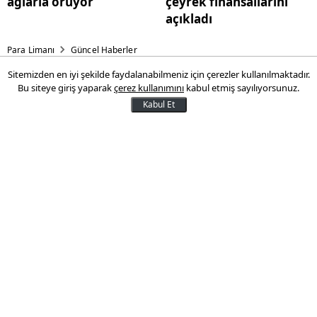
ağlarla örüyor
çeyrek finansallarını
açıkladı
Para Limanı
Güncel Haberler
Sitemizden en iyi şekilde faydalanabilmeniz için çerezler kullanılmaktadır.
Yemeksepeti'nin 25. yılında
Bu siteye giriş yaparak
çerez kullanımını
kabul etmiş sayılıyorsunuz.
öne çıkan verileri
Kabul Et
Türkiye’de online yemek siparişi
kategorisini kuran Yemeksepeti, 25. yılını
kutlarken 1,7 milyar adetin üzerindeki
sipariş arşivinden çıkardığı verileri
kamuoyuyla paylaştı.
13 Mayıs 2026 22:28
Son Güncelleme:
13 Mayıs 2026 22:29