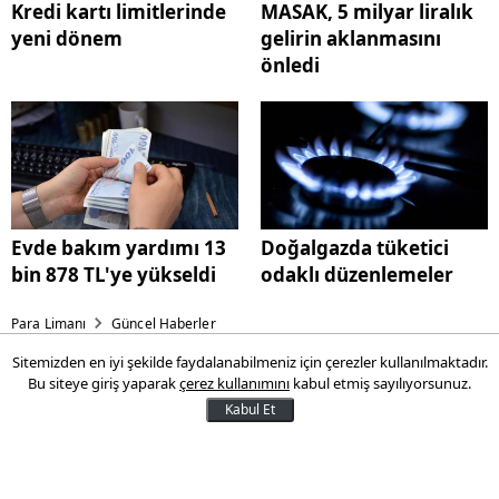
Kredi kartı limitlerinde
MASAK, 5 milyar liralık
yeni dönem
gelirin aklanmasını
önledi
Evde bakım yardımı 13
Doğalgazda tüketici
bin 878 TL'ye yükseldi
odaklı düzenlemeler
Para Limanı
Güncel Haberler
Sitemizden en iyi şekilde faydalanabilmeniz için çerezler kullanılmaktadır.
Kredi kartı limitlerinde yeni
Bu siteye giriş yaparak
çerez kullanımını
kabul etmiş sayılıyorsunuz.
dönem
Kabul Et
BDDK tarafından alınan karara göre, kredi
kartı limitleri güncellendi. 400 bin liralık