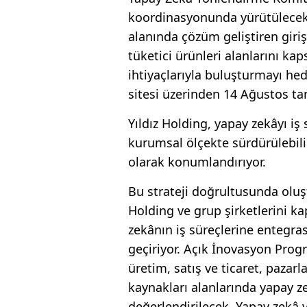
koordinasyonunda yürütülecek 
alanında çözüm geliştiren giriş
tüketici ürünleri alanlarını k
ihtiyaçlarıyla buluşturmayı hede
sitesi üzerinden 14 Ağustos ta
Yıldız Holding, yapay zekâyı iş
kurumsal ölçekte sürdürülebilir
olarak konumlandırıyor.
Bu strateji doğrultusunda olu
Holding ve grup şirketlerini k
zekânın iş süreçlerine entegr
geçiriyor. Açık İnovasyon Prog
üretim, satış ve ticaret, pazarl
kaynakları alanlarında yapay ze
değerlendirilecek. Yapay zekâ v