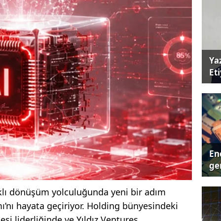
Ya
Et
Ene
ger
aklı dönüşüm yolculuğunda yeni bir adım
’nı hayata geçiriyor. Holding bünyesindeki
i liderliğinde ve Yıldız Ventures