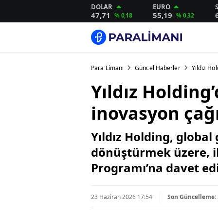
DOLAR
EURO
47,71
55,19
% 0,18
% 0,32
Para Limanı
Güncel Haberler
Yıldız Ho
Yıldız Holding
inovasyon çağr
Yıldız Holding, globa
dönüştürmek üzere, ile
Programı’na davet edi
23 Haziran 2026 17:54
Son Güncelleme: