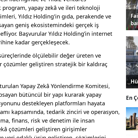
program, yapay zekâ ve ileri teknoloji
Fa
imleri, Yıldız Holding'in gıda, perakende ve
ba
apsayan geniş ekosistemindeki gerçek iş
fliyor. Başvurular Yıldız Holding’in internet
rihine kadar gerçekleşecek.
 süreçlerinde ölçülebilir değer üreten ve
 çözümler geliştiren stratejik bir kaldıraç
Hü
şturulan Yapay Zekâ Yönlendirme Komitesi,
apsayan bütüncül bir yapı kurarak yapay
En Ç
asyonunu destekleyen platformları hayata
ramı kapsamında, tedarik zinciri ve operasyon,
ama, finans, risk ve denetim ile insan
kâ çözümleri geliştiren girişimler
e veri odaklı ürün geliştiren, çözümlerini