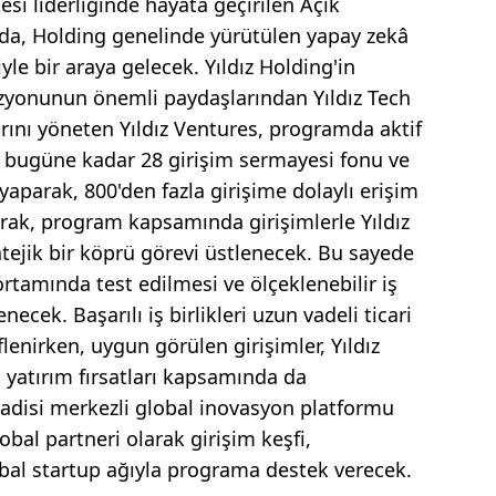
i liderliğinde hayata geçirilen Açık
a, Holding genelinde yürütülen yapay zekâ
iyle bir araya gelecek. Yıldız Holding'in
izyonunun önemli paydaşlarından Yıldız Tech
arını yöneten Yıldız Ventures, programda aktif
s, bugüne kadar 28 girişim sermayesi fonu ve
 yaparak, 800'den fazla girişime dolaylı erişim
rak, program kapsamında girişimlerle Yıldız
atejik bir köprü görevi üstlenecek. Bu sayede
ortamında test edilmesi ve ölçeklenebilir iş
ecek. Başarılı iş birlikleri uzun vadeli ticari
lenirken, uygun görülen girişimler, Yıldız
 yatırım fırsatları kapsamında da
 Vadisi merkezli global inovasyon platformu
bal partneri olarak girişim keşfi,
bal startup ağıyla programa destek verecek.