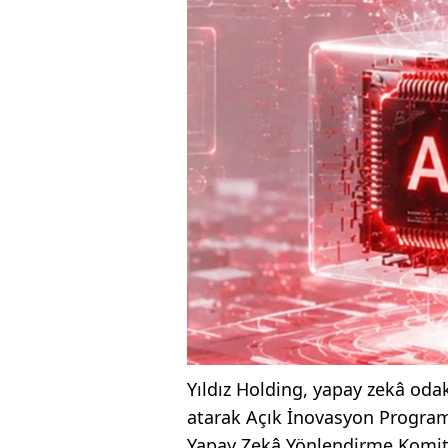
Yıldız Holding, yapay zekâ od
atarak Açık İnovasyon Programı
Yapay Zekâ Yönlendirme Komites