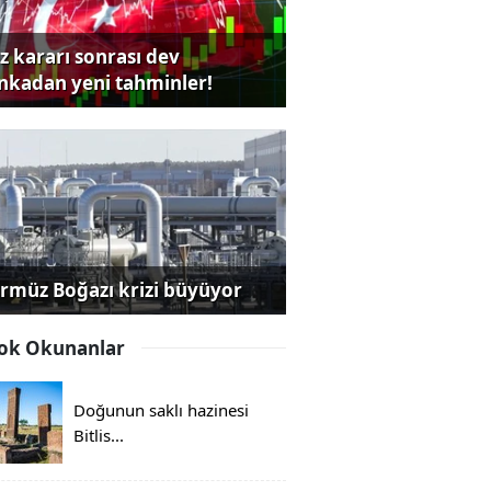
iz kararı sonrası dev
nkadan yeni tahminler!
rmüz Boğazı krizi büyüyor
ok Okunanlar
Doğunun saklı hazinesi
Bitlis...