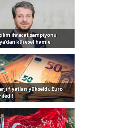
zılım ihracat şampiyonu
iya’dan küresel hamle
rji fiyatları yükseldi, Euro
iledi!