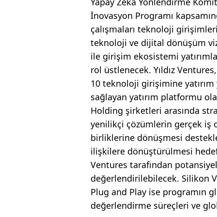
Yapay Zekâ Yönlendirme Komites
İnovasyon Programı kapsamınd
çalışmaları teknoloji girişimler
teknoloji ve dijital dönüşüm v
ile girişim ekosistemi yatırıml
rol üstlenecek. Yıldız Venture
10 teknoloji girişimine yatırım
sağlayan yatırım platformu ola
Holding şirketleri arasında str
yenilikçi çözümlerin gerçek iş 
birliklerine dönüşmesi desteklen
ilişkilere dönüştürülmesi hedef
Ventures tarafından potansiyel
değerlendirilebilecek. Silikon
Plug and Play ise programın glo
değerlendirme süreçleri ve glo