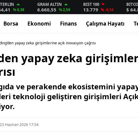
STERLIN
GRAM ALTIN
BIST 100
BITC
64,41
6.660,55
13.779
$ 64
% 0,38
% 2,59
% -0,14
Borsa
Ekonomi
Finans
Çalışma Hayatı
T
lding’den yapay zeka girişimlerine açık inovasyon çağrısı
’den yapay zeka girişimler
ısı
l gıda ve perakende ekosistemini yapay
ri teknoloji geliştiren girişimleri Aç
yor.
23 Haziran 2026 17:54