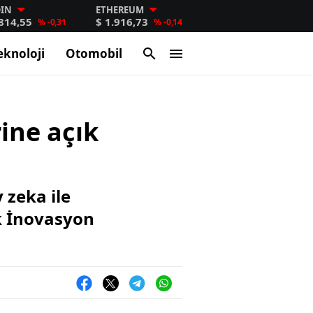
OIN
ETHEREUM
.814,55
$ 1.916,73
% -0,31
% -0,14
eknoloji
Otomobil
ine açık
 zeka ile
ık İnovasyon