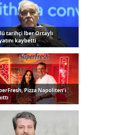
ü tarihçi lber Ortaylı
yatını kaybetti
perFresh, Pizza Napoliten'i
ıttı