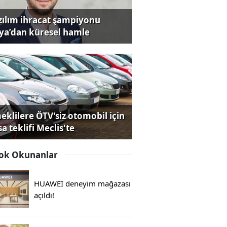
zılım ihracat şampiyonu
iya’dan küresel hamle
eklilere ÖTV'siz otomobil için
a teklifi Meclis'te
ok Okunanlar
HUAWEI deneyim mağazası
açıldı!