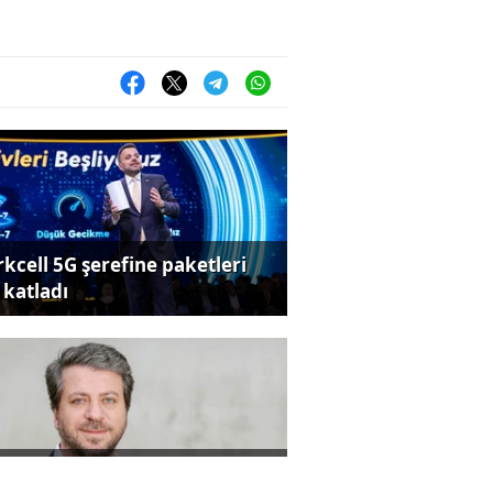
rkcell 5G şerefine paketleri
 katladı
zılım ihracat şampiyonu