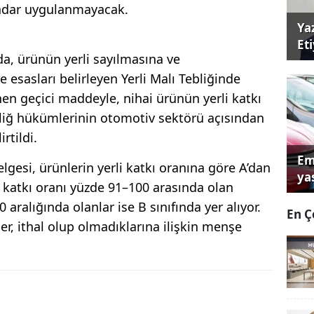
kadar uygulanmayacak.
Ya
Et
da, ürünün yerli sayılmasına ve
e esasları belirleyen Yerli Malı Tebliğinde
enen geçici maddeyle, nihai ürünün yerli katkı
iğ hükümlerinin otomotiv sektörü açısından
rtildi.
Em
gesi, ürünlerin yerli katkı oranına göre A’dan
yas
rli katkı oranı yüzde 91–100 arasında olan
 aralığında olanlar ise B sınıfında yer alıyor.
En Ç
ler, ithal olup olmadıklarına ilişkin menşe