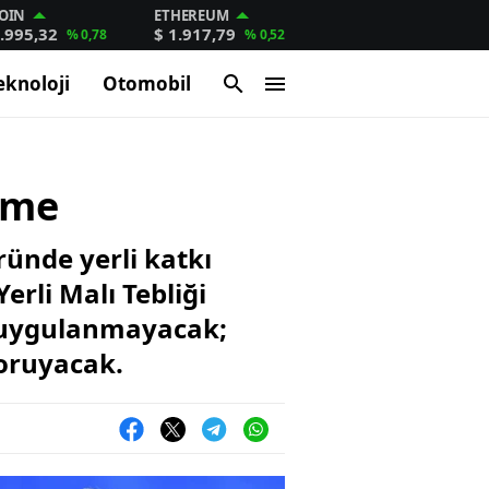
OIN
ETHEREUM
.995,32
$ 1.917,79
% 0,78
% 0,52
eknoloji
Otomobil
tme
ünde yerli katkı
erli Malı Tebliği
r uygulanmayacak;
koruyacak.