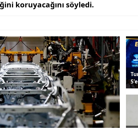
iğini koruyacağını söyledi.
Tu
5’e
Ya