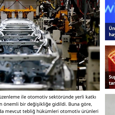
Ünl
ha
Su
tan
zenleme ile otomotiv sektöründe yerli katkı
 önemli bir değişikliğe gidildi. Buna göre,
nda mevcut tebliğ hükümleri otomotiv ürünleri