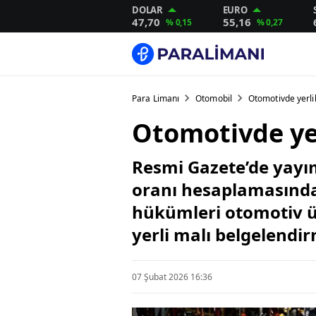
DOLAR
EURO
47,70
55,16
% 0,15
% 0,27
Para Limanı
Otomobil
Otomotivde yerlil
Otomotivde yer
Resmi Gazete’de yayı
oranı hesaplamasında g
hükümleri otomotiv ü
yerli malı belgelendi
07 Şubat 2026 16:36