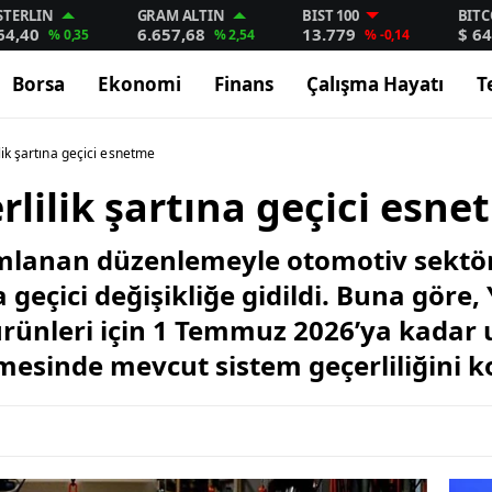
STERLIN
GRAM ALTIN
BIST 100
BITC
64,40
6.657,68
13.779
$ 64
% 0,35
% 2,54
% -0,14
Borsa
Ekonomi
Finans
Çalışma Hayatı
T
ik şartına geçici esnetme
lilik şartına geçici esne
mlanan düzenlemeyle otomotiv sektör
eçici değişikliğe gidildi. Buna göre, Y
rünleri için 1 Temmuz 2026’ya kada
rmesinde mevcut sistem geçerliliğini 